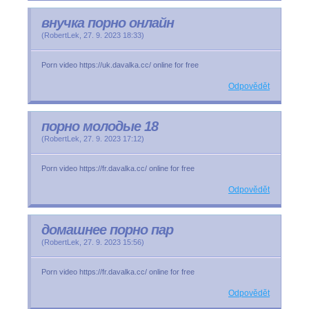
внучка порно онлайн
(
RobertLek
,
27. 9. 2023
18:33
)
Porn video https://uk.davalka.cc/ online for free
Odpovědět
порно молодые 18
(
RobertLek
,
27. 9. 2023
17:12
)
Porn video https://fr.davalka.cc/ online for free
Odpovědět
домашнее порно пар
(
RobertLek
,
27. 9. 2023
15:56
)
Porn video https://fr.davalka.cc/ online for free
Odpovědět