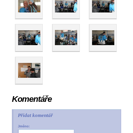
Komentáře
Přidat komentář
Jméno: