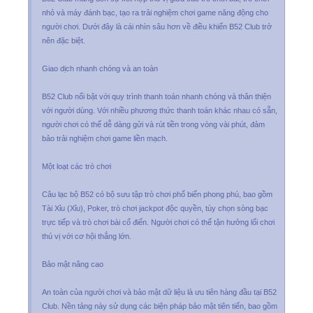
nhỏ và máy đánh bạc, tạo ra trải nghiệm chơi game năng động cho
người chơi. Dưới đây là cái nhìn sâu hơn về điều khiến B52 Club trở
nên đặc biệt.
Giao dịch nhanh chóng và an toàn
B52 Club nổi bật với quy trình thanh toán nhanh chóng và thân thiện
với người dùng. Với nhiều phương thức thanh toán khác nhau có sẵn,
người chơi có thể dễ dàng gửi và rút tiền trong vòng vài phút, đảm
bảo trải nghiệm chơi game liền mạch.
Một loạt các trò chơi
Câu lạc bộ B52 có bộ sưu tập trò chơi phổ biến phong phú, bao gồm
Tài Xỉu (Xỉu), Poker, trò chơi jackpot độc quyền, tùy chọn sòng bạc
trực tiếp và trò chơi bài cổ điển. Người chơi có thể tận hưởng lối chơi
thú vị với cơ hội thắng lớn.
Bảo mật nâng cao
An toàn của người chơi và bảo mật dữ liệu là ưu tiên hàng đầu tại B52
Club. Nền tảng này sử dụng các biện pháp bảo mật tiên tiến, bao gồm