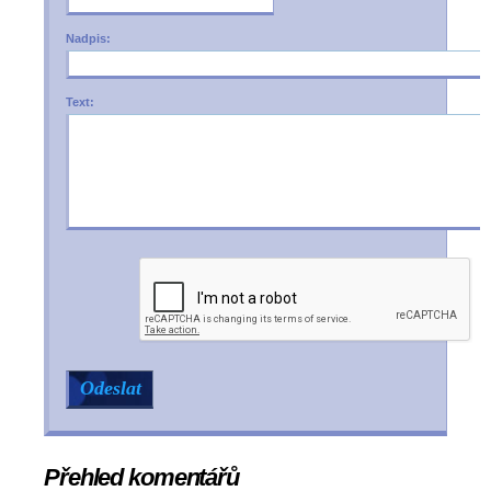
Nadpis:
Text:
Přehled komentářů