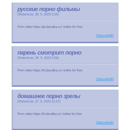
русские порно фильмы
(
RobertLek
,
28. 9. 2023
3:25
)
Porn video https://ja.davalka.cc/ online for free
Odpovědět
парень смотрит порно
(
RobertLek
,
28. 9. 2023
0:56
)
Porn video https://hi.davalka.cc/ online for free
Odpovědět
домашнее порно зрелы
(
RobertLek
,
27. 9. 2023
21:07
)
Porn video https://fr.davalka.cc/ online for free
Odpovědět