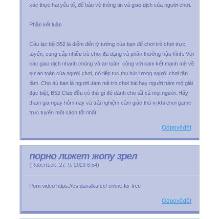
xác thực hai yếu tố, để bảo vệ thông tin và giao dịch của người chơi.
Phần kết luận
Câu lạc bộ B52 là điểm đến lý tưởng của bạn để chơi trò chơi trực
tuyến, cung cấp nhiều trò chơi đa dạng và phần thưởng hậu hĩnh. Với
các giao dịch nhanh chóng và an toàn, cộng với cam kết mạnh mẽ về
sự an toàn của người chơi, nó tiếp tục thu hút lượng người chơi tận
tâm. Cho dù bạn là người đam mê trò chơi bài hay người hâm mộ giải
đặc biệt, B52 Club đều có thứ gì đó dành cho tất cả mọi người. Hãy
tham gia ngay hôm nay và trải nghiệm cảm giác thú vị khi chơi game
trực tuyến một cách tốt nhất.
Odpovědět
порно лижет жопу зрел
(
RobertLek
,
27. 9. 2023
6:54
)
Porn video https://es.davalka.cc/ online for free
Odpovědět