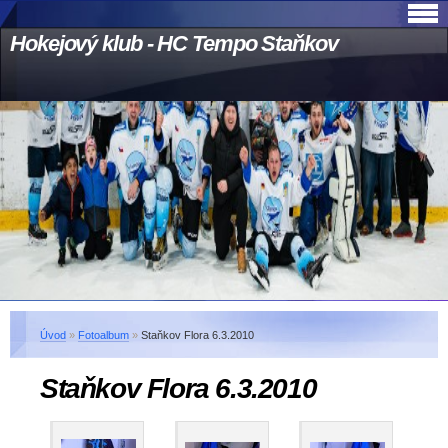
Hokejový klub - HC Tempo Staňkov
Úvod
»
Fotoalbum
»
Staňkov Flora 6.3.2010
Staňkov Flora 6.3.2010