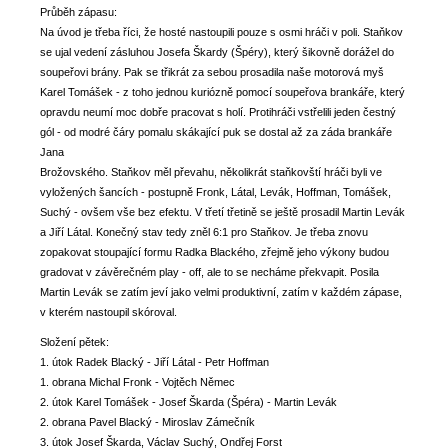
Průběh zápasu:
Na úvod je třeba říci, že hosté nastoupili pouze s osmi hráči v poli. Staňkov
se ujal vedení zásluhou Josefa Škardy (Špéry), který šikovně dorážel do
soupeřovi brány. Pak se třikrát za sebou prosadila naše motorová myš
Karel Tomášek - z toho jednou kuriózně pomocí soupeřova brankáře, který
opravdu neumí moc dobře pracovat s holí. Protihráči vstřelili jeden čestný
gól - od modré čáry pomalu skákající puk se dostal až za záda brankáře
Jana
Brožovského. Staňkov měl převahu, několikrát staňkovští hráči byli ve
vyložených šancích - postupně Fronk, Látal, Levák, Hoffman, Tomášek,
Suchý - ovšem vše bez efektu. V třetí třetině se ještě prosadil Martin Levák
a Jiří Látal. Konečný stav tedy zněl 6:1 pro Staňkov. Je třeba znovu
zopakovat stoupající formu Radka Blackého, zřejmě jeho výkony budou
gradovat v závěrečném play - off, ale to se necháme překvapit. Posila
Martin Levák se zatím jeví jako velmi produktivní, zatím v každém zápase,
v kterém nastoupil skóroval.
Složení pětek:
1. útok Radek Blacký - Jiří Látal - Petr Hoffman
1. obrana Michal Fronk - Vojtěch Němec
2. útok Karel Tomášek - Josef Škarda (Špéra) - Martin Levák
2. obrana Pavel Blacký - Miroslav Zámečník
3. útok Josef Škarda, Václav Suchý, Ondřej Forst