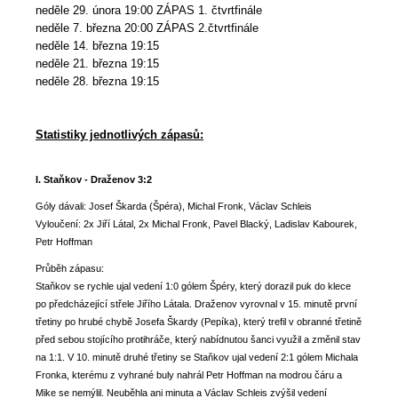
neděle 29. února 19:00 ZÁPAS 1. čtvrtfinále
neděle 7. března 20:00 ZÁPAS 2.čtvrtfinále
neděle 14. března 19:15
neděle 21. března 19:15
neděle 28. března 19:15
Statistiky jednotlivých zápasů:
I. Staňkov - Draženov 3:2
Góly dávali: Josef Škarda (Špéra), Michal Fronk, Václav Schleis
Vyloučení: 2x Jiří Látal, 2x Michal Fronk, Pavel Blacký, Ladislav Kabourek,
Petr Hoffman
Průběh zápasu:
Staňkov se rychle ujal vedení 1:0 gólem Špéry, který dorazil puk do klece
po předcházející střele Jiřího Látala. Draženov vyrovnal v 15. minutě první
třetiny po hrubé chybě Josefa Škardy (Pepíka), který trefil v obranné třetině
před sebou stojícího protihráče, který nabídnutou šanci využil a změnil stav
na 1:1. V 10. minutě druhé třetiny se Staňkov ujal vedení 2:1 gólem Michala
Fronka, kterému z vyhrané buly nahrál Petr Hoffman na modrou čáru a
Mike se nemýlil. Neuběhla ani minuta a Václav Schleis zvýšil vedení