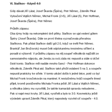
VI. Staňkov - Kdyně 4:0
Góly dávali:Jiří Látal, Josef Škarda (Špéra), Petr Němec, Zdeněk Pikal
Vyloučení:Vojtěch Němec, Michal Fronk (2+5), Jiří Látal (5), Petr Hoffman,
Josef Škarda (Špéra), Petr Němec
Průběh zápasu:
Oba týmy hrály na nekompletní dvě pětky. Staňkov se ujal vedení gólem
Špéry (Josef Škarda). Dále se první třetina vyznačovala převahou
Staňkova. Pak přidal Staňkov další gól 2:0, když se trefil Petr Němec.
Brankář Jan Brožovský musel čelit odpískanému trestnému střílení a
poradil si výborně. V průběhu zápasu na něj soupeř několikrát najížděl ze
samostatného nájezdu, ale Jenda za svá záda nic nepustil a stále si držel
čisté konto. Staňkov měl nadále mnoho šancí - Petr Hoffman dokonce
několikrát, Zdeněk Pikal atd. Staňkov také přežil oslabení 5 na 3, a soupeře
nepustil prakticky ke střele. V tomto utkání došlo k jedné bitce, poté co byl
Michal Fronk krosčekován na mantinel. K neslušnému hráči soupeře ihned
přijeli, kromě postiženého Michala Fronka ještě Jiří Látal a Vojtěch Němec,
a několika údery mu vysvětlili, že takhle kamarádi opravdu nebudeme...
Pak si najel mezi kruhy Jiří Látal, vystřelil a bylo to 3:0. Kosmeticky ještě
výsledek upravil Zdeněk Pikal, který naposledy rozvlnil síť soupeře - 4:0.