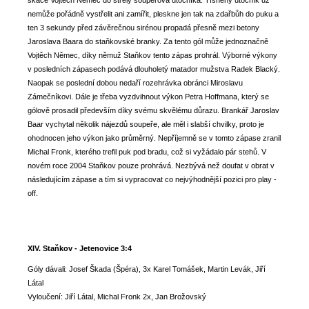
skáče Vojtěch Němec do střely soupeřova útočníka. Tísněný útočník už
nemůže pořádně vystřelit ani zamířit, pleskne jen tak na zdařbůh do puku a
ten 3 sekundy před závěrečnou sirénou propadá přesně mezi betony
Jaroslava Baara do staňkovské branky. Za tento gól může jednoznačně
Vojtěch Němec, díky němuž Staňkov tento zápas prohrál. Výborné výkony
v posledních zápasech podává dlouholetý matador mužstva Radek Blacký.
Naopak se poslední dobou nedaří rozehrávka obránci Miroslavu
Zámečníkovi. Dále je třeba vyzdvihnout výkon Petra Hoffmana, který se
gólově prosadil především díky svému skvělému důrazu. Brankář Jaroslav
Baar vychytal několik nájezdů soupeře, ale měl i slabší chvilky, proto je
ohodnocen jeho výkon jako průměrný. Nepříjemně se v tomto zápase zranil
Michal Fronk, kterého trefil puk pod bradu, což si vyžádalo pár stehů. V
novém roce 2004 Staňkov pouze prohrává. Nezbývá než doufat v obrat v
následujícím zápase a tím si vypracovat co nejvýhodnější pozici pro play -
off.
XIV. Staňkov - Jetenovice 3:4
Góly dávali: Josef Škada (Špéra), 3x Karel Tomášek, Martin Levák, Jiří
Látal
Vyloučení: Jiří Látal, Michal Fronk 2x, Jan Brožovský