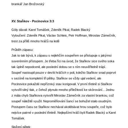
brankář Jan Brožovský
XV. Staňkov - Pocinovice 3:3
Góly dávali: Karel Tomášek, Zdeněk Pikal, Radek Blacký
Vyloučení: Zdeněk Pikal, Václav Schleis, Petr Hoffman, Miroslav Zámečník,
trest za příliš mnoho hráčů na ledě
Průběh zápasu:
Jak to tak bývá, k zápasu s nejlehčím soupeřem se přistupuje s jakýmsi
suverénním přístupem. Je třeba říci na úvod, že Staňkov sice svého soka
tak úplně nepodcenil, ale poslední dobou se s ním neuvěřitelně trápí.
Soupeř nastoupil pouze v devíti hráčích v poli, kdežto Staňkov snad poprvé
v sezóně na kompletní tři pětky. Staňkov se vždy ujal vedení, ale
Pocinovice pokaždé nepříznivý stav korigovali. V první třetině si Staňkov
vytvořil silný tlak, z čehož plynulo mnoho příležitostí ke skórování... Jednu
z mála chyb Staňkova vytvořil Miroslav Zámečník za vlastní brankou, což
soupeř náležitě využil. Neproměňování šancí se bohužel stalo osudným.
Postupem času se Staňkov nechával ukolébávat hrou soupeře, což bylo
nejvíce patrné v poslední třetině. Nejlepšími hráči byli Radek Blacký a Karel
Tomášek.
Složení pětek: