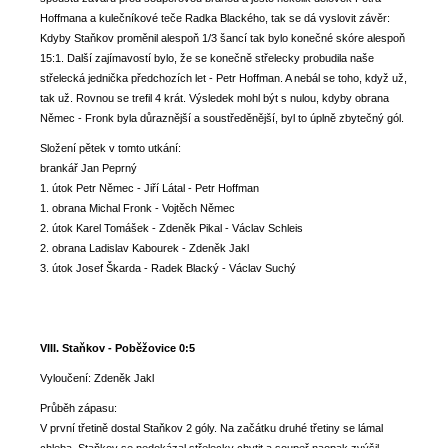
Hoffmana a kulečníkové teče Radka Blackého, tak se dá vyslovit závěr:
Kdyby Staňkov proměnil alespoň 1/3 šancí tak bylo konečné skóre alespoň
15:1. Další zajímavostí bylo, že se konečně střelecky probudila naše
střelecká jednička předchozích let - Petr Hoffman. A nebál se toho, když už,
tak už. Rovnou se trefil 4 krát. Výsledek mohl být s nulou, kdyby obrana
Němec - Fronk byla důraznější a soustředěnější, byl to úplně zbytečný gól.
Složení pětek v tomto utkání:
brankář Jan Peprný
1. útok Petr Němec - Jiří Látal - Petr Hoffman
1. obrana Michal Fronk - Vojtěch Němec
2. útok Karel Tomášek - Zdeněk Pikal - Václav Schleis
2. obrana Ladislav Kabourek - Zdeněk Jakl
3. útok Josef Škarda - Radek Blacký - Václav Suchý
VIII. Staňkov - Poběžovice 0:5
Vyloučení: Zdeněk Jakl
Průběh zápasu:
V první třetině dostal Staňkov 2 góly. Na začátku druhé třetiny se lámal