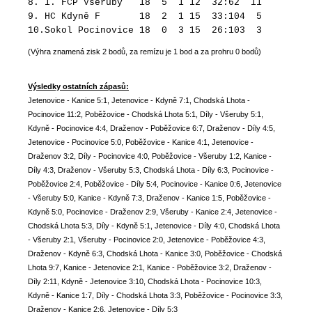
8. 1. FCP Všeruby 18 5 1 12 32:62 11
9. HC Kdyně F 18 2 1 15 33:104 5
10.Sokol Pocinovice 18 0 3 15 26:103 3
(Výhra znamená zisk 2 bodů, za remízu je 1 bod a za prohru 0 bodů)
Výsledky ostatních zápasů:
Jetenovice - Kanice 5:1, Jetenovice - Kdyně 7:1, Chodská Lhota -
Pocinovice 11:2, Poběžovice - Chodská Lhota 5:1, Díly - Všeruby 5:1,
Kdyně - Pocinovice 4:4, Draženov - Poběžovice 6:7, Draženov - Díly 4:5,
Jetenovice - Pocinovice 5:0, Poběžovice - Kanice 4:1, Jetenovice -
Draženov 3:2, Díly - Pocinovice 4:0, Poběžovice - Všeruby 1:2, Kanice -
Díly 4:3, Draženov - Všeruby 5:3, Chodská Lhota - Díly 6:3, Pocinovice -
Poběžovice 2:4, Poběžovice - Díly 5:4, Pocinovice - Kanice 0:6, Jetenovice
- Všeruby 5:0, Kanice - Kdyně 7:3, Draženov - Kanice 1:5, Poběžovice -
Kdyně 5:0, Pocinovice - Draženov 2:9, Všeruby - Kanice 2:4, Jetenovice -
Chodská Lhota 5:3, Díly - Kdyně 5:1, Jetenovice - Díly 4:0, Chodská Lhota
- Všeruby 2:1, Všeruby - Pocinovice 2:0, Jetenovice - Poběžovice 4:3,
Draženov - Kdyně 6:3, Chodská Lhota - Kanice 3:0, Poběžovice - Chodská
Lhota 9:7, Kanice - Jetenovice 2:1, Kanice - Poběžovice 3:2, Draženov -
Díly 2:11, Kdyně - Jetenovice 3:10, Chodská Lhota - Pocinovice 10:3,
Kdyně - Kanice 1:7, Díly - Chodská Lhota 3:3, Poběžovice - Pocinovice 3:3,
Draženov - Kanice 2:6, Jetenovice - Díly 5:3