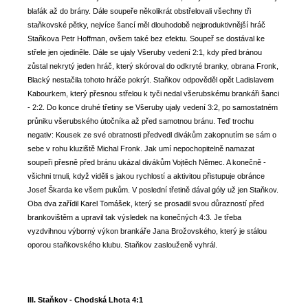
blafák až do brány. Dále soupeře několikrát obstřelovali všechny tři
staňkovské pětky, nejvíce šancí měl dlouhodobě nejproduktivnější hráč
Staňkova Petr Hoffman, ovšem také bez efektu. Soupeř se dostával ke
střele jen ojediněle. Dále se ujaly Všeruby vedení 2:1, kdy před bránou
zůstal nekrytý jeden hráč, který skóroval do odkryté branky, obrana Fronk,
Blacký nestačila tohoto hráče pokrýt. Staňkov odpověděl opět Ladislavem
Kabourkem, který přesnou střelou k tyči nedal všerubskému brankáři šanci
- 2:2. Do konce druhé třetiny se Všeruby ujaly vedení 3:2, po samostatném
průniku všerubského útočníka až před samotnou bránu. Teď trochu
negativ: Kousek ze své obratnosti předvedl divákům zakopnutím se sám o
sebe v rohu kluziště Michal Fronk. Jak umí nepochopitelně namazat
soupeři přesně před bránu ukázal divákům Vojtěch Němec. A konečně -
všichni trnuli, když viděli s jakou rychlostí a aktivitou přistupuje obránce
Josef Škarda ke všem pukům. V poslední třetině dával góly už jen Staňkov.
Oba dva zařídil Karel Tomášek, který se prosadil svou důrazností před
brankovištěm a upravil tak výsledek na konečných 4:3. Je třeba
vyzdvihnou výborný výkon brankáře Jana Brožovského, který je stálou
oporou staňkovského klubu. Staňkov zaslouženě vyhrál.
III. Staňkov - Chodská Lhota 4:1