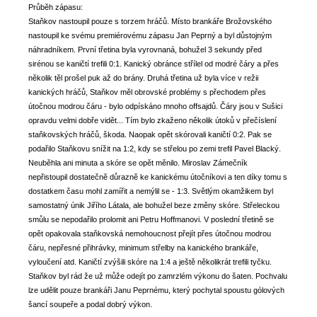
Průběh zápasu:
Staňkov nastoupil pouze s torzem hráčů. Místo brankáře Brožovského
nastoupil ke svému premiérovému zápasu Jan Peprný a byl důstojným
náhradníkem. První třetina byla vyrovnaná, bohužel 3 sekundy před
sirénou se kaničtí trefili 0:1. Kanický obránce střílel od modré čáry a přes
několik těl prošel puk až do brány. Druhá třetina už byla více v režii
kanických hráčů, Staňkov měl obrovské problémy s přechodem přes
útočnou modrou čáru - bylo odpískáno mnoho offsajdů. Čáry jsou v Sušici
opravdu velmi dobře vidět... Tím bylo zkaženo několik útoků v přečíslení
staňkovských hráčů, škoda. Naopak opět skórovali kaničtí 0:2. Pak se
podařilo Staňkovu snížit na 1:2, kdy se střelou po zemi trefil Pavel Blacký.
Neuběhla ani minuta a skóre se opět měnilo. Miroslav Zámečník
nepřistoupil dostatečně důrazně ke kanickému útočníkovi a ten díky tomu s
dostatkem času mohl zamířit a nemýlil se - 1:3. Světlým okamžikem byl
samostatný únik Jiřího Látala, ale bohužel beze změny skóre. Střeleckou
smůlu se nepodařilo prolomit ani Petru Hoffmanovi. V poslední třetině se
opět opakovala staňkovská nemohoucnost přejít přes útočnou modrou
čáru, nepřesné přihrávky, minimum střelby na kanického brankáře,
vyloučení atd. Kaničtí zvýšili skóre na 1:4 a ještě několikrát trefili tyčku.
Staňkov byl rád že už může odejít po zamrzlém výkonu do šaten. Pochvalu
lze udělit pouze brankáři Janu Peprnému, který pochytal spoustu gólových
šancí soupeře a podal dobrý výkon.