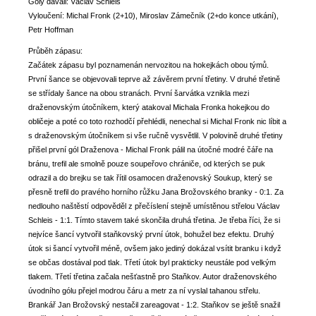
Góly dávali: Václav Schleis
Vyloučení: Michal Fronk (2+10), Miroslav Zámečník (2+do konce utkání),
Petr Hoffman
Průběh zápasu:
Začátek zápasu byl poznamenán nervozitou na hokejkách obou týmů.
První šance se objevovali teprve až závěrem první třetiny. V druhé třetině
se střídaly šance na obou stranách. První šarvátka vznikla mezi
draženovským útočníkem, který atakoval Michala Fronka hokejkou do
obličeje a poté co toto rozhodčí přehlédli, nenechal si Michal Fronk nic líbit a
s draženovským útočníkem si vše ručně vysvětlil. V polovině druhé třetiny
přišel první gól Draženova - Michal Fronk pálil na útočné modré čáře na
bránu, trefil ale smolně pouze soupeřovo chrániče, od kterých se puk
odrazil a do brejku se tak řítil osamocen draženovský Soukup, který se
přesně trefil do pravého horního růžku Jana Brožovského branky - 0:1. Za
nedlouho naštěstí odpověděl z přečíslení stejně umístěnou střelou Václav
Schleis - 1:1. Tímto stavem také skončila druhá třetina. Je třeba říci, že si
nejvíce šancí vytvořil staňkovský první útok, bohužel bez efektu. Druhý
útok si šancí vytvořil méně, ovšem jako jediný dokázal vsítit branku i když
se občas dostával pod tlak. Třetí útok byl prakticky neustále pod velkým
tlakem. Třetí třetina začala nešťastně pro Staňkov. Autor draženovského
úvodního gólu přejel modrou čáru a metr za ní vyslal tahanou střelu.
Brankář Jan Brožovský nestačil zareagovat - 1:2. Staňkov se ještě snažil