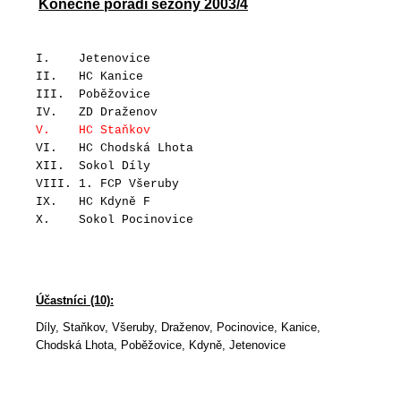
Konečné pořadí sezóny 2003/4
I. Jetenovice
II. HC Kanice
III. Poběžovice
IV. ZD Draženov
V. HC Staňkov
VI. HC Chodská Lhota
XII. Sokol Díly
VIII. 1. FCP Všeruby
IX. HC Kdyně F
X. Sokol Pocinovice
Účastníci (10):
Díly, Staňkov, Všeruby, Draženov, Pocinovice,
Kanice,
Chodská Lhota, Poběžovice, Kdyně, Jetenovice