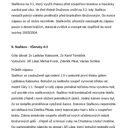
Staňkova na 3:1, který využil chaosu před soupeřovo brankou a mazácky
zavěsil pod víko. Ve třetí třetině Draženov snížil na 3:2, kdy Staňkov
nestačil pokrýt volného protihráče před brankářem Brožovským. Do konce
zápasu se už skóre nezměnilo. Staňkovští, přestože nastoupili do zápasu
pouze o deseti hráčích, dokázali zvítězit a vstoupit tak úspěšně do nové
sezóny 2003/2004.
II. Staňkov - Všeruby 4:3
Góly dávali: 2x Ladislav Kabourek, 2x Karel Tomášek
Vyloučení: Jiří Látal, Michal Fronk, Zdeněk Pikal, Václav Schleis
Průběh zápasu:
Staňkov se zaslouženě ujal vedení 1:0 v polovině první třetiny gólem
Ladislava Kabourka. Bohužel za nedlouho soupeř vyrovnal střelou od
modré čáry 1:1. Soupeř si celý zápas pomáhal nečistou hrou vysokou holí,
což pocítilo více staňkovských. Staňkov hrál kombinačně nezvykle dobře,
pomohlo zřejmě i nové složení jednotlivých útoků. Jediný kámen úrazu byl,
že se nedařilo proměňovat vyložené šance. Dokonce Staňkovu nepomohla
ani obětavá hra Zdeňka Pikala, který bojoval jako had v leže u soupeřovi
brány. Zdena tentokráte soupeře ušetřil od svých učebnicových neboli
brožurových gólů - zřejmě už si brousí zuby na Chodskou Lhotu! Uvidíme.
Do samostatného nájezdu se dostal i Jiří Látal, který bohužel nedotáhl svůj