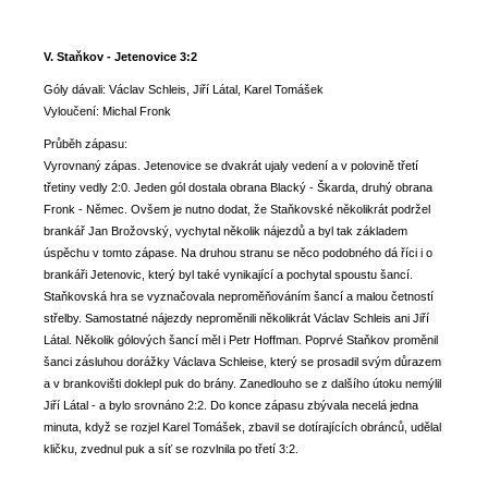
V. Staňkov - Jetenovice 3:2
Góly dávali: Václav Schleis, Jiří Látal, Karel Tomášek
Vyloučení: Michal Fronk
Průběh zápasu:
Vyrovnaný zápas. Jetenovice se dvakrát ujaly vedení a v polovině třetí
třetiny vedly 2:0. Jeden gól dostala obrana Blacký - Škarda, druhý obrana
Fronk - Němec. Ovšem je nutno dodat, že Staňkovské několikrát podržel
brankář Jan Brožovský, vychytal několik nájezdů a byl tak základem
úspěchu v tomto zápase. Na druhou stranu se něco podobného dá říci i o
brankáři Jetenovic, který byl také vynikající a pochytal spoustu šancí.
Staňkovská hra se vyznačovala neproměňováním šancí a malou četností
střelby. Samostatné nájezdy neproměnili několikrát Václav Schleis ani Jiří
Látal. Několik gólových šancí měl i Petr Hoffman. Poprvé Staňkov proměnil
šanci zásluhou dorážky Václava Schleise, který se prosadil svým důrazem
a v brankovišti doklepl puk do brány. Zanedlouho se z dalšího útoku nemýlil
Jiří Látal - a bylo srovnáno 2:2. Do konce zápasu zbývala necelá jedna
minuta, když se rozjel Karel Tomášek, zbavil se dotírajících obránců, udělal
kličku, zvednul puk a síť se rozvlnila po třetí 3:2.