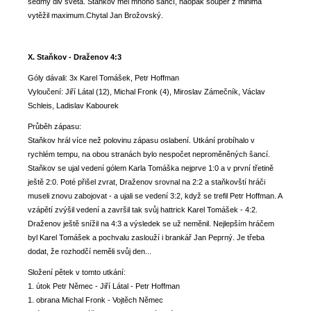
sedmý div světa. Staňkov měl mnoho šancí, naopak soupeř z minima
vytěžil maximum.Chytal Jan Brožovský.
X. Staňkov - Draženov 4:3
Góly dávali: 3x Karel Tomášek, Petr Hoffman
Vyloučení: Jiří Látal (12), Michal Fronk (4), Miroslav Zámečník, Václav
Schleis, Ladislav Kabourek
Průběh zápasu:
Staňkov hrál více než polovinu zápasu oslabení. Utkání probíhalo v
rychlém tempu, na obou stranách bylo nespočet neproměněných šancí.
Staňkov se ujal vedení gólem Karla Tomáška nejprve 1:0 a v první třetině
ještě 2:0. Poté přišel zvrat, Draženov srovnal na 2:2 a staňkovští hráči
museli znovu zabojovat - a ujali se vedení 3:2, když se trefil Petr Hoffman. A
vzápětí zvýšil vedení a završil tak svůj hattrick Karel Tomášek - 4:2.
Draženov ještě snížil na 4:3 a výsledek se už neměnil. Nejlepším hráčem
byl Karel Tomášek a pochvalu zaslouží i brankář Jan Peprný. Je třeba
dodat, že rozhodčí neměli svůj den...
Složení pětek v tomto utkání:
1. útok Petr Němec - Jiří Látal - Petr Hoffman
1. obrana Michal Fronk - Vojtěch Němec