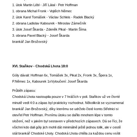
1. útok Martin Lébl - Jiří Látal - Petr Hoffman
1. obrana Michal Fronk - Vojtěch Němec
2. útok Karel Tomášek - Václav Schleis - Radek Blacký
2. obrana Ladislav Kabourek - Miroslav Zámečník
3. útok Josef Škarda - Zdeněk Pikal - Martin Šíma
3. obrana Pavel Blacký - Josef Škarda
brankář Jan Brožovský
XVI. Staňkov - Chodská Lhota 18:0
Góly dávali: Hoffman 6x, Tomášek 3x, Pikal 2x, Fronk 3x, Špera 1x,
P.Němec 1x, Kabourek 1xVyloučení: Josef Škarda
Průběh zápasu:
Chodská Lhota nastoupila pouze v 7 hráčích v poli. Staňkov už ve čtvrté
minutě vedl 4:0 a zápas byl prakticky rozhodnut. Několikrát se vyznamenal
brankář Jan Brožovský, díky kterému se udrželo čisté konto.Střelnici si
otevřel Petr Hoffman. Prvnímu útoku se dařilo mnohem lépe v tomto
složení, než v jakém byl sestaven v předchozích zápasech. Dá se říci, že
všichni kdo dali góly jich mohli dát minimálně ještě jednou tolik, ale v cestě
stál brankář Chodské Lhoty. Chodská Lhota chtěla za každou cenu vsítit