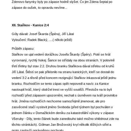
Zdenovo fanynky byly po zápase hodně slyšet. Co jim Zdena šeptal po
zápase do oušek, to opravdu nevíme...
XII. Staňkov - Kanice 2:4
Góly dávali: Josef Škarda (Špéra), Jiří Látal
Vyloučení: Radek Blacký, ....( někdo ještě)
Průběh zápasu:
Staňkov se ujal vedení dorážkou Josefa Škardy (Špéry). Poté se hrál
vyrovnaný, rychlý hokej. Šance se střídaly na obou stranách. V polovině
třetí třetiny byl stav 2:2. Druhou branku Staňkova dával střelou od kruhů
Jiří Látal. Štěstí se pak přiklonilo na stranu kanických, kteří se dostali do
vedení 3:2 a těsně před koncem rezignující Staňkov inkasoval ještě jednu
branku. Rozhodčím se tento zápas opět nepovedl a navíc za Kanice
nastoupil hráč, který obdržel trest ve vyšší soutěži. Přestože na to byli
rozhodčí před zápasem upozorněni, nechali s úsměvem na tváři provinilce
hrát. Jména rozhodčích nechceme samozřejmě jmenovat, ale pro
zasvěcené stačí vyslovit jméno Svoboda (před týdnem byl pochválen v
jednom článku v Domažlickém deníku za katastrofální výkony v zápase
Všeruby - Díly, tento článek bude zanedlouho také možno shlédnout zde na
těchto stránkách). Gólman Jan Brožovský kryl několik těžkých střel a
proto zaslouží oprávněnou pochvalu.