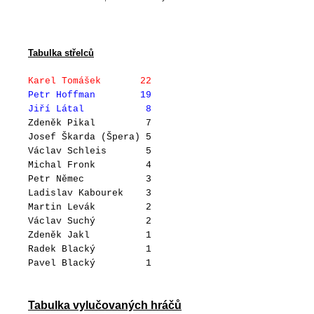
Tabulka střelců
Karel Tomášek 22
Petr Hoffman 19
Jiří Látal 8
Zdeněk Pikal 7
Josef Škarda (Špera) 5
Václav Schleis 5
Michal Fronk 4
Petr Němec 3
Ladislav Kabourek 3
Martin Levák 2
Václav Suchý 2
Zdeněk Jakl 1
Radek Blacký 1
Pavel Blacký 1
Tabulka vylučovaných hráčů