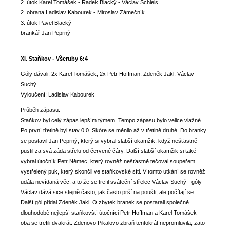
2. útok Karel Tomášek - Radek Blacký - Václav Schleis
2. obrana Ladislav Kabourek - Miroslav Zámečník
3. útok Pavel Blacký
brankář Jan Peprný
XI. Staňkov - Všeruby 6:4
Góly dávali: 2x Karel Tomášek, 2x Petr Hoffman, Zdeněk Jakl, Václav
Suchý
Vyloučení: Ladislav Kabourek
Průběh zápasu:
Staňkov byl celý zápas lepším týmem. Tempo zápasu bylo velice vlažné.
Po první třetině byl stav 0:0. Skóre se měnilo až v třetině druhé. Do branky
se postavil Jan Peprný, který si vybral slabší okamžik, když nešťastně
pustil za svá záda střelu od červené čáry. Další slabší okamžik si také
vybral útočník Petr Němec, který rovněž nešťastně tečoval soupeřem
vystřelený puk, který skončil ve staňkovské síti. V tomto utkání se rovněž
udála nevídaná věc, a to že se trefil sváteční střelec Václav Suchý - góly
Václav dává sice stejně často, jak často prší na poušti, ale počítají se.
Další gól přidal Zdeněk Jakl. O zbytek branek se postarali společně
dlouhodobě nejlepší staňkovští útočníci Petr Hoffman a Karel Tomášek -
oba se trefili dvakrát. Zdenovo Pikalovo zbraň tentokrát nepromluvila, zato