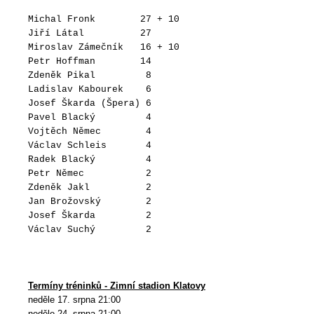
Michal Fronk 27 + 10
Jiří Látal 27
Miroslav Zámečník 16 + 10
Petr Hoffman 14
Zdeněk Pikal 8
Ladislav Kabourek 6
Josef Škarda (Špera) 6
Pavel Blacký 4
Vojtěch Němec 4
Václav Schleis 4
Radek Blacký 4
Petr Němec 2
Zdeněk Jakl 2
Jan Brožovský 2
Josef Škarda 2
Václav Suchý 2
Termíny tréninků - Zimní stadion Klatovy
neděle 17. srpna 21:00
neděle 24. srpna 21:00