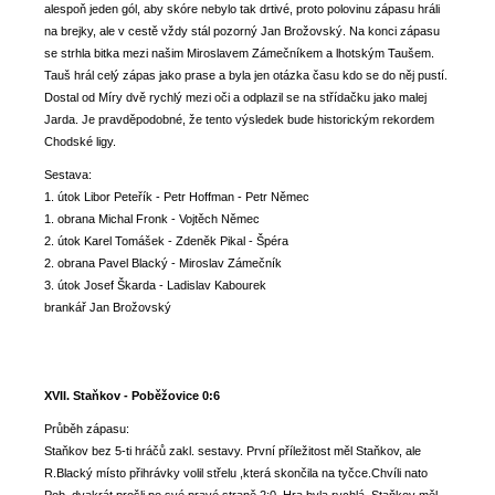
alespoň jeden gól, aby skóre nebylo tak drtivé, proto polovinu zápasu hráli
na brejky, ale v cestě vždy stál pozorný Jan Brožovský. Na konci zápasu
se strhla bitka mezi našim Miroslavem Zámečníkem a lhotským Taušem.
Tauš hrál celý zápas jako prase a byla jen otázka času kdo se do něj pustí.
Dostal od Míry dvě rychlý mezi oči a odplazil se na střídačku jako malej
Jarda. Je pravděpodobné, že tento výsledek bude historickým rekordem
Chodské ligy.
Sestava:
1. útok Libor Peteřík - Petr Hoffman - Petr Němec
1. obrana Michal Fronk - Vojtěch Němec
2. útok Karel Tomášek - Zdeněk Pikal - Špéra
2. obrana Pavel Blacký - Miroslav Zámečník
3. útok Josef Škarda - Ladislav Kabourek
brankář Jan Brožovský
XVII. Staňkov - Poběžovice 0:6
Průběh zápasu:
Staňkov bez 5-ti hráčů zakl. sestavy. První příležitost měl Staňkov, ale
R.Blacký místo přihrávky volil střelu ,která skončila na tyčce.Chvíli nato