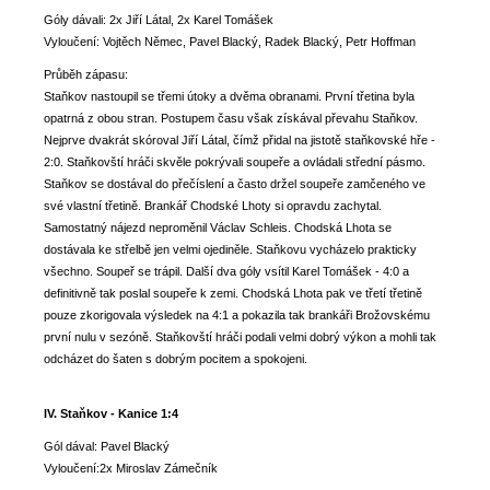
Góly dávali: 2x Jiří Látal, 2x Karel Tomášek
Vyloučení: Vojtěch Němec, Pavel Blacký, Radek Blacký, Petr Hoffman
Průběh zápasu:
Staňkov nastoupil se třemi útoky a dvěma obranami. První třetina byla
opatrná z obou stran. Postupem času však získával převahu Staňkov.
Nejprve dvakrát skóroval Jiří Látal, čímž přidal na jistotě staňkovské hře -
2:0. Staňkovští hráči skvěle pokrývali soupeře a ovládali střední pásmo.
Staňkov se dostával do přečíslení a často držel soupeře zamčeného ve
své vlastní třetině. Brankář Chodské Lhoty si opravdu zachytal.
Samostatný nájezd neproměnil Václav Schleis. Chodská Lhota se
dostávala ke střelbě jen velmi ojediněle. Staňkovu vycházelo prakticky
všechno. Soupeř se trápil. Další dva góly vsítil Karel Tomášek - 4:0 a
definitivně tak poslal soupeře k zemi. Chodská Lhota pak ve třetí třetině
pouze zkorigovala výsledek na 4:1 a pokazila tak brankáři Brožovskému
první nulu v sezóně. Staňkovští hráči podali velmi dobrý výkon a mohli tak
odcházet do šaten s dobrým pocitem a spokojeni.
IV. Staňkov - Kanice 1:4
Gól dával: Pavel Blacký
Vyloučení:2x Miroslav Zámečník