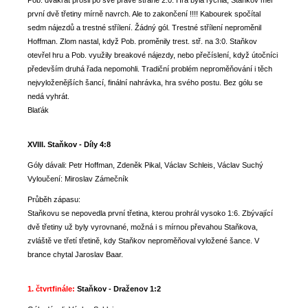
Pob. dvakrát prošli po své pravé straně 2:0. Hra byla rychlá, Staňkov měl
první dvě třetiny mírně navrch. Ale to zakončení !!!! Kabourek spočítal
sedm nájezdů a trestné střílení. Žádný gól. Trestné střílení neproměnil
Hoffman. Zlom nastal, když Pob. proměnily trest. stř. na 3:0. Staňkov
otevřel hru a Pob. využily breakové nájezdy, nebo přečíslení, když útočníci
především druhá řada nepomohli. Tradiční problém neproměňování i těch
nejvyloženějších šancí, finální nahrávka, hra svého postu. Bez gólu se
nedá vyhrát.
Blaťák
XVIII. Staňkov - Díly 4:8
Góly dávali: Petr Hoffman, Zdeněk Pikal, Václav Schleis, Václav Suchý
Vyloučení: Miroslav Zámečník
Průběh zápasu:
Staňkovu se nepovedla první třetina, kterou prohrál vysoko 1:6. Zbývající
dvě třetiny už byly vyrovnané, možná i s mírnou převahou Staňkova,
zvláště ve třetí třetině, kdy Staňkov neproměňoval vyložené šance. V
brance chytal Jaroslav Baar.
1. čtvrtfinále:
Staňkov - Draženov 1:2