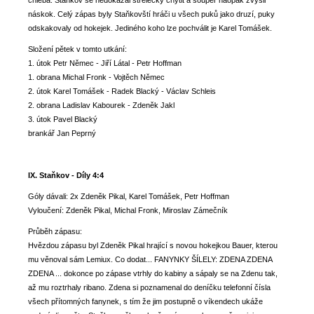
chleba. Staňkov se nedokázal střelecky chytit a soupeř naopak zvýšil
náskok. Celý zápas byly Staňkovští hráči u všech puků jako druzí, puky
odskakovaly od hokejek. Jediného koho lze pochválit je Karel Tomášek.
Složení pětek v tomto utkání:
1. útok Petr Němec - Jiří Látal - Petr Hoffman
1. obrana Michal Fronk - Vojtěch Němec
2. útok Karel Tomášek - Radek Blacký - Václav Schleis
2. obrana Ladislav Kabourek - Zdeněk Jakl
3. útok Pavel Blacký
brankář Jan Peprný
IX. Staňkov - Díly 4:4
Góly dávali: 2x Zdeněk Pikal, Karel Tomášek, Petr Hoffman
Vyloučení: Zdeněk Pikal, Michal Fronk, Miroslav Zámečník
Průběh zápasu:
Hvězdou zápasu byl Zdeněk Pikal hrající s novou hokejkou Bauer, kterou
mu věnoval sám Lemiux. Co dodat... FANYNKY ŠÍLELY: ZDENA ZDENA
ZDENA ... dokonce po zápase vtrhly do kabiny a sápaly se na Zdenu tak,
až mu roztrhaly ribano. Zdena si poznamenal do deníčku telefonní čísla
všech přítomných fanynek, s tím že jim postupně o víkendech ukáže