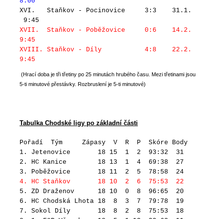
8:00
XVI. Staňkov - Pocinovice 3:3 31.1.
9:45
XVII. Staňkov - Poběžovice 0:6 14.2.
9:45
XVIII. Staňkov - Díly 4:8 22.2.
9:45
(Hrací doba je tři třetiny po 25 minutách hrubého času. Mezi třetinami jsou
5-ti minutové přestávky. Rozbruslení je 5-ti minutové)
Tabulka Chodské ligy po základní části
Pořadí Tým Zápasy V R P Skóre Body
1. Jetenovice 18 15 1 2 93:32 31
2. HC Kanice 18 13 1 4 69:38 27
3. Poběžovice 18 11 2 5 78:58 24
4. HC Staňkov 18 10 2 6 75:53 22
5. ZD Draženov 18 10 0 8 96:65 20
6. HC Chodská Lhota 18 8 3 7 79:78 19
7. Sokol Díly 18 8 2 8 75:53 18