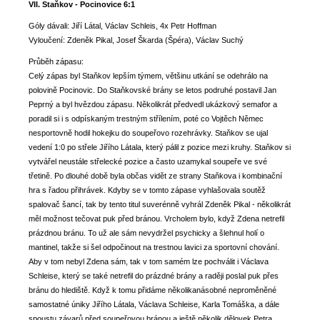
VII. Staňkov - Pocinovice 6:1
Góly dávali: Jiří Látal, Václav Schleis, 4x Petr Hoffman
Vyloučení: Zdeněk Pikal, Josef Škarda (Špéra), Václav Suchý
Průběh zápasu:
Celý zápas byl Staňkov lepším týmem, většinu utkání se odehrálo na
polovině Pocinovic. Do Staňkovské brány se letos podruhé postavil Jan
Peprný a byl hvězdou zápasu. Několikrát předvedl ukázkový semafor a
poradil si i s odpískaným trestným střílením, poté co Vojtěch Němec
nesportovně hodil hokejku do soupeřovo rozehrávky. Staňkov se ujal
vedení 1:0 po střele Jiřího Látala, který pálil z pozice mezi kruhy. Staňkov si
vytvářel neustále střelecké pozice a často uzamykal soupeře ve své
třetině. Po dlouhé době byla občas vidět ze strany Staňkova i kombinační
hra s řadou přihrávek. Kdyby se v tomto zápase vyhlašovala soutěž
spalovač šancí, tak by tento titul suverénně vyhrál Zdeněk Pikal - několikrát
měl možnost tečovat puk před bránou. Vrcholem bylo, když Zdena netrefil
prázdnou bránu. To už ale sám nevydržel psychicky a šlehnul holí o
mantinel, takže si šel odpočinout na trestnou lavici za sportovní chování.
Aby v tom nebyl Zdena sám, tak v tom samém lze pochválit i Václava
Schleise, který se také netrefil do prázdné brány a raději poslal puk přes
bránu do hlediště. Když k tomu přidáme několikanásobné neproměněné
samostatné úniky Jiřího Látala, Václava Schleise, Karla Tomáška, a dále
spoustu závarů před soupeřovou bránou a ještě několik dělovek Petra