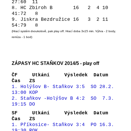
27:60 11
8. HC Zbiroh B 16 2 4 10
41:72 8
9. Jiskra Bezdružice 16 3 2 11
54:79 8
(Hrací systém dvoukolově, pak play off. Hrací doba 3x15 min. Výhra - 2 body,
remíza - 1 bod)
ZÁPASY HC STAŇKOV 2014/5 - play off
ČF Utkání Výsledek Datum
Čas ZS
1. Holýšov B- Staňkov
3:5 SO 28.2.
13:00 KOP
2. Staňkov -Holýšov B 4:2 SO 7.3.
19:15 DO
SF Utkání Výsledek Datum
Čas ZS
1. Příkosice- Staňkov
3:4 PO 16.3.
19:30 ROK