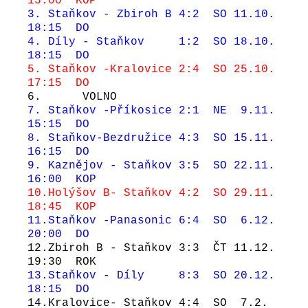
15:00 KOP
3. Staňkov - Zbiroh B
4:2 SO 11.10.
18:15 DO
4. Díly - Staňkov
1:2 SO 18.10.
18:15 DO
5. Staňkov -Kralovice
2:4 SO 25.10.
17:15 DO
6. VOLNO
7. Staňkov -Příkosice 2:1 NE 9.11.
15:15 DO
8. Staňkov-Bezdružice 4:3 SO 15.11.
16:15 DO
9. Kaznějov - Staňkov 3:5 SO 22.11.
16:00 KOP
10.Holýšov B- Staňkov 4:2 SO 29.11.
18:45 KOP
11.Staňkov -Panasonic 6:4 SO 6.12.
20:00 DO
12.Zbiroh B - Staňkov 3:3 ČT 11.12.
19:30 ROK
13.Staňkov - Díly 8:3 SO 20.12.
18:15 DO
14.Kralovice- Staňkov 4:4 SO 7.2.