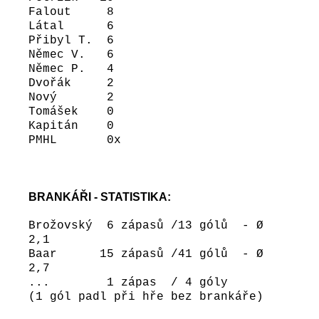
Falout 8
Látal 6
Přibyl T. 6
Němec V. 6
Němec P. 4
Dvořák 2
Nový 2
Tomášek 0
Kapitán 0
PMHL 0x
BRANKÁŘI - STATISTIKA:
Brožovský 6 zápasů /13 gólů - Ø
2,1
Baar 15 zápasů /41 gólů - Ø
2,7
... 1 zápas / 4 góly
(1 gól padl při hře bez brankáře)