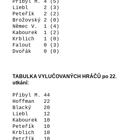
Přibyl M. 4 (5)
Liebl 2 (3)
Peteřík 2 (2)
Brožovský 2 (0)
Němec V. 1 (4)
Kabourek 1 (2)
Krblich 1 (0)
Falout 0 (3)
Dvořák 0 (0)
TABULKA VYLUČOVANÝCH HRÁČŮ po 22.
utkání:
Přibyl M. 44
Hoffman 22
Blacký 20
Liebl 12
Kabourek 10
Peteřík 10
Krblich 10
Petržík 10