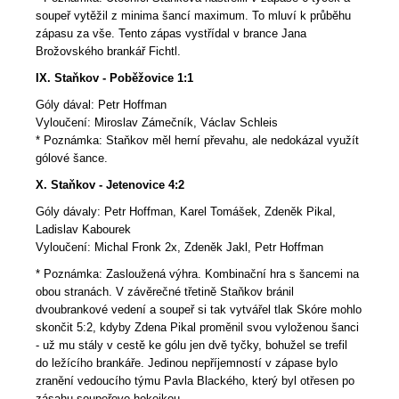
soupeř vytěžil z minima šancí maximum. To mluví k průběhu
zápasu za vše. Tento zápas vystřídal v brance Jana
Brožovského brankář Fichtl.
IX. Staňkov - Poběžovice 1:1
Góly dával: Petr Hoffman
Vyloučení: Miroslav Zámečník, Václav Schleis
* Poznámka: Staňkov měl herní převahu, ale nedokázal využít
gólové šance.
X. Staňkov - Jetenovice 4:2
Góly dávaly: Petr Hoffman, Karel Tomášek, Zdeněk Pikal,
Ladislav Kabourek
Vyloučení: Michal Fronk 2x, Zdeněk Jakl, Petr Hoffman
* Poznámka: Zasloužená výhra. Kombinační hra s šancemi na
obou stranách. V závěrečné třetině Staňkov bránil
dvoubrankové vedení a soupeř si tak vytvářel tlak Skóre mohlo
skončit 5:2, kdyby Zdena Pikal proměnil svou vyloženou šanci
- už mu stály v cestě ke gólu jen dvě tyčky, bohužel se trefil
do ležícího brankáře. Jedinou nepříjemností v zápase bylo
zranění vedoucího týmu Pavla Blackého, který byl otřesen po
zásahu soupeřovo hokejkou.