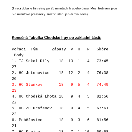
(Hrací doba je tři třetiny po 25 minutách hrubého času. Mezi třetinami jsou
5-ti minutové přestávky. Rozbruslení je 5-ti minutové)
Konečná Tabulka Chodské ligy po základní části:
Pořadí Tým Zápasy V R P Skóre
Body
1. TJ Sokol Díly 18 13 1 4 73:45
27
2. HC Jetenovice 18 12 2 4 76:38
26
3. HC Staňkov 18 9 5 4 74:49
23
4. HC Chodská Lhota 18 9 4 5 82:56
22
5. HC ZD Draženov 18 9 4 5 67:61
22
6. Poběžovice 18 9 3 6 81:56
21
7. HC Kanice 18 7 1 10 50:68