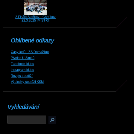
2.Finále Staňkov - Chotíkov
22.3.2025 !MISTŘI!
Oblíbené odkazy
Časy ledů - ZS Domažlice
Pivnice U Šimků
Facebook klubu
Instagram klubu
Rozpis soutěží
Výsledky soutěží KSM
Vyhledávání