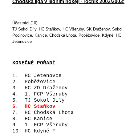
Chodská liga v ledním hokeji - ročník 2002/2003:
Účastníci (10):
TJ Sokol Díly, HC Staňkov, HC Všeruby, SK Draženov, Sokol
Pocinovice, Kanice, Chodská Lhota, Poběžovice, Kdyně, HC
Jetenovice
KONEČNÉ POŘADÍ:
1. HC Jetenovce
2. Poběžovice
3. HC ZD Draženov
4. 1. FCP Všeruby
5. TJ Sokol Díly
6. HC Staňkov
7. HC Chodská Lhota
8. HC Kanice
9. 1. FCP Všeruby
10. HC Kdyně F