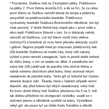
* Poznámka: Staňkov hrál na 3 kompletní pětky, Poběžovice
na pětky 2. První třetina skončila 0:0, a dá se říci, že za celou
první třetinu se Staňkov nemohl dostat do tempa a prakticky
nevystřelil na poběžovického brankáře. Poběžovice
vyzkoušely brankáře Staňkova Brožovského několikrát, ten byl
však pozorný. V druhé třetině byly stejně jako v první stále o
něco lepší Poběžovice (hlavně v tom, že si dokázaly nahrát,
narozdíl od Staňkova, což byl hlavní rozdíl mezi oběma
mužstvy!!!) a tentokrát už svou herní převahu dokázaly využít
i gólově. Nejprve propálil hned po vhazování poběžovický bek
(19) brankáře Staňkova od modré čáry, který měl zakrytý
výhled a proto nemohl zareagovat - bylo to prostě dobře trefené
do růžku brány, s tím se nedalo nic dělat. A zanedlouho ten
samý bek (19) zatáhl puk do pravého rohu útočné třetiny a
nahrál volnému útočníkovi před bránu, který skóroval nikým
neatakován do prázdné brány. Tento gól už bohužel byl chybou
obranné dvojice Jakl - Škarda, která v žádném případě nesmí
dopustit, aby před bránou byl nikým neatakovaný volný hráč.
Ke konci druhé třetiny hrál Staňkov přesilovou hru 5 na 3, měl
tak dobrou příležitost ke zkorigování výsledku, usadil se v
útočném pásmu a několikrát vystřelil na bránu. Výsledkem
nebyl gól, ale pouze tyč po střele Karla Tomáška a několik