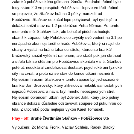
zákroků poběžovického gólmana. Smůla. Po druhé třetině bylo
tedy skóre 2:0 ve prospěch Poběžovic. Teprve ve třetí třetině
se projevilo, že Staňkov hrál na 3 pětky, narozdíl od
Poběžovic. Staňkov se začal lépe pohybovat, byl rychlejší a
dokázal snížit stav na 1:2 po dorážce Petra Němce. Po tomto
momentu měl Staňkov tlak, ale bohužel přišel rozhodující
okamžik zápasu, kdy Poběžovice zvýšily své vedení na 3:1 po
nenápadné akci nejstaršího hráče Poběžovic, který si najel do
strany a vyslal na bránu tahanou střelu, kterou se brankář
Brožovský snažil vytěsnit ramenem, ale stačil puk jen škrtnout
a střela tak se štěstím pro Poběžovice skončila v síti. Staňkov
poté už nedokázal zmobilizovat dostatek psychické ani fyzické
síly na zvrat, a proto už se stav do konce utkání nezměnil.
Nejlepším hráčem Staňkova v tomto zápase byl jednoznačně
brankář Jan Brožovský, který zlikvidoval několik samostatných
nájezdů Poběžovic a navíc kryl mnoho nebezpečných střel.
Nejlepším obráncem utkání byl Zdeněk Jakl, který jako jediný
obránce dokázal důsledně odstavovat soupeře od puku hrou do
těla. Z útočníků podal nejlepší výkon Karel Tomášek.
Play - off
, druhé čtvrtfinále Staňkov - Poběžovice 0:6
Vyloučení: 2x Michal Fronk, Václav Schleis, Radek Blacký