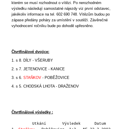
kterém se musí rozhodnout o vítězi. Po nerozhodném
výsledku následují samostatné nájezdy viz první odstavec,
jakékoliv informace na tel. 602 690 748. Vítězům budou po
zápase předány poháry za umístění v soutěži. Závěrečné
vyhodnocení ročníku bude po dohodě upřesněno.
Čtvrtfinálové dvojice:
1. s 8. DÍLY - VŠERUBY
2. s 7. JETENOVICE - KANICE
3. s 6.
STAŇKOV
- POBĚŽOVICE
4. s 5. CHODSKÁ LHOTA - DRAŽENOV
Čtvrtfinálové výsledky :
Utkání Výsledek Datum