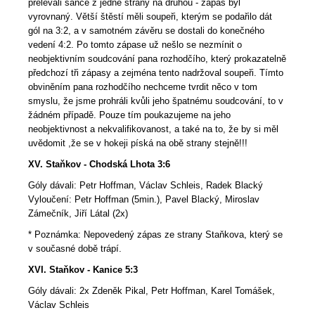
přelévali šance z jedné strany na druhou - zápas byl
vyrovnaný. Větší štěstí měli soupeři, kterým se podařilo dát
gól na 3:2, a v samotném závěru se dostali do konečného
vedení 4:2. Po tomto zápase už nešlo se nezmínit o
neobjektivním soudcování pana rozhodčího, který prokazatelně
předchozí tři zápasy a zejména tento nadržoval soupeři. Tímto
obviněním pana rozhodčího nechceme tvrdit něco v tom
smyslu, že jsme prohráli kvůli jeho špatnému soudcování, to v
žádném případě. Pouze tím poukazujeme na jeho
neobjektivnost a nekvalifikovanost, a také na to, že by si měl
uvědomit ,že se v hokeji píská na obě strany stejně!!!
XV. Staňkov - Chodská Lhota 3:6
Góly dávali: Petr Hoffman, Václav Schleis, Radek Blacký
Vyloučení: Petr Hoffman (5min.), Pavel Blacký, Miroslav
Zámečník, Jiří Látal (2x)
* Poznámka: Nepovedený zápas ze strany Staňkova, který se
v současné době trápí.
XVI. Staňkov - Kanice 5:3
Góly dávali: 2x Zdeněk Pikal, Petr Hoffman, Karel Tomášek,
Václav Schleis