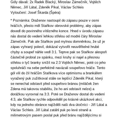
Góly dávali: 2x Radek Blacký, Miroslav Zámečník, Vojtěch
Němec, Jiří Látal, Zdeněk Pikal, Václav Schleis
Vyloučení: Josef Škarda (Špéra)
* Poznámka: Draženov nastoupil do zápasu pouze v osmi
hráčích, přesto měl Staňkov obrovské problémy, aby zápas
dovedl do povinného vítězného konce. Hned v úvodu zápasu
nás dostal do vedení lehkou střelou od modré čáry Miroslav
Zámečník. Pak ale Staňkov pod mylnou domněnkou, že už je
zápas vyhraný polevil, dokázal vytvořit neuvěřitelné hrubé
chyby a soupeř náhle vedl 3:1. Teprve pak se Staňkov alespoň
částečně probral ze spánku, mezi kruhy si najel a přesnou
střelou o tyč branky snížil na 2:3 Vojtěch Němec, poté co jeho
spoluhráči na sebe perfektně navázali soupeřovo hráče. Tento
gól vlil do žil hráčům Staňkova více optimismu a brankářem
vyražený puk zužitkoval stále se lepšící Zdeněk Pikal, který
se nenechal odstavit před soupeřovo bránou (miláček žen
Zdena má takovou stabilitu, že ho ani odstavit nelze) a
dorážkou vyrovnal na 3:3. Poté se Draženov dostal do vedení
4:3, ale Staňkov rychle odpověděl po krásné ukázkové akci,
kdy na jednoho obránce najížděli naši dva útočníci - Jiří Látal a
Václav Schleis. Jiří Látal zatáhl puk po levé straně a
milimetrovým pasem poslal puk před bránu najíždějícímu si