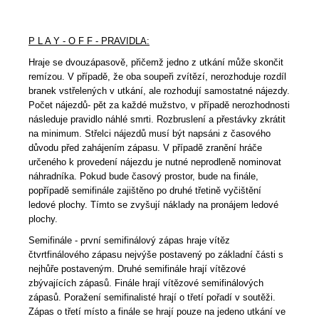
P L A Y - O F F - PRAVIDLA:
Hraje se dvouzápasově, přičemž jedno z utkání může skončit
remízou. V případě, že oba soupeři zvítězí, nerozhoduje rozdíl
branek vstřelených v utkání, ale rozhodují samostatné nájezdy.
Počet nájezdů- pět za každé mužstvo, v případě nerozhodnosti
následuje pravidlo náhlé smrti. Rozbruslení a přestávky zkrátit
na minimum. Střelci nájezdů musí být napsáni z časového
důvodu před zahájením zápasu. V případě zranění hráče
určeného k provedení nájezdu je nutné neprodleně nominovat
náhradníka. Pokud bude časový prostor, bude na finále,
popřípadě semifinále zajištěno po druhé třetině vyčištění
ledové plochy. Tímto se zvyšují náklady na pronájem ledové
plochy.
Semifinále - první semifinálový zápas hraje vítěz
čtvrtfinálového zápasu nejvýše postavený po základní části s
nejhůře postaveným. Druhé semifinále hrají vítězové
zbývajících zápasů. Finále hrají vítězové semifinálových
zápasů. Poražení semifinalisté hrají o třetí pořadí v soutěži.
Zápas o třetí místo a finále se hrají pouze na jedeno utkání ve