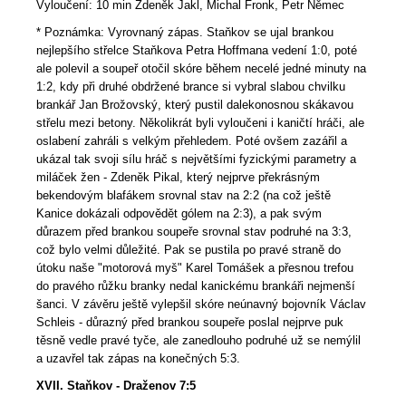
Vyloučení: 10 min Zdeněk Jakl, Michal Fronk, Petr Němec
* Poznámka: Vyrovnaný zápas. Staňkov se ujal brankou
nejlepšího střelce Staňkova Petra Hoffmana vedení 1:0, poté
ale polevil a soupeř otočil skóre během necelé jedné minuty na
1:2, kdy při druhé obdržené brance si vybral slabou chvilku
brankář Jan Brožovský, který pustil dalekonosnou skákavou
střelu mezi betony. Několikrát byli vyloučeni i kaničtí hráči, ale
oslabení zahráli s velkým přehledem. Poté ovšem zazářil a
ukázal tak svoji sílu hráč s největšími fyzickými parametry a
miláček žen - Zdeněk Pikal, který nejprve překrásným
bekendovým blafákem srovnal stav na 2:2 (na což ještě
Kanice dokázali odpovědět gólem na 2:3), a pak svým
důrazem před brankou soupeře srovnal stav podruhé na 3:3,
což bylo velmi důležité. Pak se pustila po pravé straně do
útoku naše "motorová myš" Karel Tomášek a přesnou trefou
do pravého růžku branky nedal kanickému brankáři nejmenší
šanci. V závěru ještě vylepšil skóre neúnavný bojovník Václav
Schleis - důrazný před brankou soupeře poslal nejprve puk
těsně vedle pravé tyče, ale zanedlouho podruhé už se nemýlil
a uzavřel tak zápas na konečných 5:3.
XVII. Staňkov - Draženov 7:5