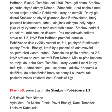
Hoffman, Blacký, Tomášek ani Látal. První gól dostal Staňkov
po hrubé chybě obrany Němec - Zámečník, která nechala mezi
sebou projet útočníka Poběžovic, který se nemýlil. Druhý gól
dostal Staňkov po chybě gólmana Jana Brožovského, který
podcenil bekhendovou střelu, ale jinak odchytal celý zápas
jako vždy výborně a v řadě ostatních situací Staňkov podržel,
za což mu můžeme jen děkovat. Pak následovalo snížení
stavu na 1:2, když Petr Hoffman proměnil dorážku.
Poběžovice dále zvýšily vedení na 3:1, po chybě Staňkovské
obrany Fronk - Blacký, která byla pasivní při odstavování
soupeře před vlastní bránou. Zanedlouho přišlo snížení na 2:3,
když střelou po zemi se trefil Petr Němec. Minutu před koncem
se rozjel do útoku Karel Tomášek, který vystřelil mezi kruhy,
trefil tyč, k odraženému puku se dostal Ladislav Kabourek a
dorážkou do poloprázdné brány se nemýlil a uzavřel tak
poslední zápas základní části Chodské ligy.
Play - off,
první čtvrtfinále Staňkov - Poběžovice 1:3
Gól dával: Petr Němec
Vyloučení: 2x Michal Fronk, Pavel Blacký, Karel Tomášek,
Ladislav Kabourek