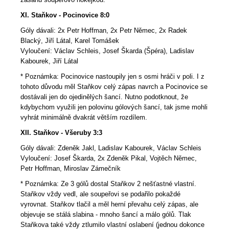
XI. Staňkov - Pocinovice 8:0
Góly dávali: 2x Petr Hoffman, 2x Petr Němec, 2x Radek
Blacký, Jiří Látal, Karel Tomášek
Vyloučení: Václav Schleis, Josef Škarda (Špéra), Ladislav
Kabourek, Jiří Látal
* Poznámka: Pocinovice nastoupily jen s osmi hráči v poli. I z
tohoto důvodu měl Staňkov celý zápas navrch a Pocinovice se
dostávali jen do ojedinělých šancí. Nutno podotknout, že
kdybychom využili jen polovinu gólových šancí, tak jsme mohli
vyhrát minimálně dvakrát větším rozdílem.
XII. Staňkov - Všeruby 3:3
Góly dávali: Zdeněk Jakl, Ladislav Kabourek, Václav Schleis
Vyloučení: Josef Škarda, 2x Zdeněk Pikal, Vojtěch Němec,
Petr Hoffman, Miroslav Zámečník
* Poznámka: Ze 3 gólů dostal Staňkov 2 nešťastné vlastní.
Staňkov vždy vedl, ale soupeřovi se podařilo pokaždé
vyrovnat. Staňkov tlačil a měl herní převahu celý zápas, ale
objevuje se stálá slabina - mnoho šancí a málo gólů. Tlak
Staňkova také vždy ztlumilo vlastní oslabení (jednou dokonce