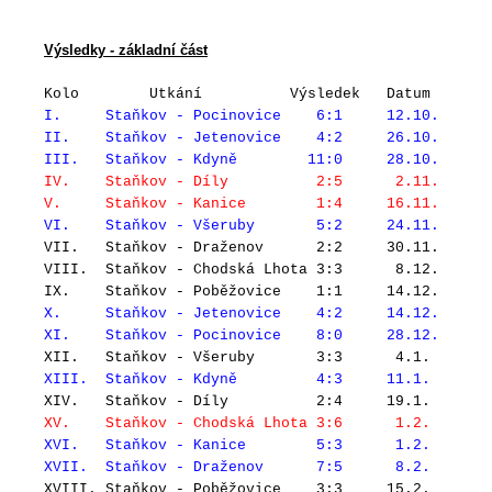
Výsledky - základní část
Kolo Utkání Výsledek Datum
I. Staňkov - Pocinovice 6:1 12.10.
II. Staňkov - Jetenovice 4:2 26.10.
III. Staňkov - Kdyně 11:0 28.10.
IV. Staňkov - Díly 2:5 2.11.
V. Staňkov - Kanice 1:4 16.11.
VI. Staňkov - Všeruby 5:2 24.11.
VII. Staňkov - Draženov 2:2 30.11.
VIII. Staňkov - Chodská Lhota 3:3 8.12.
IX. Staňkov - Poběžovice 1:1 14.12.
X. Staňkov - Jetenovice 4:2 14.12.
XI. Staňkov - Pocinovice 8:0 28.12.
XII. Staňkov - Všeruby 3:3 4.1.
XIII. Staňkov - Kdyně 4:3 11.1.
XIV. Staňkov - Díly 2:4 19.1.
XV. Staňkov - Chodská Lhota 3:6 1.2.
XVI. Staňkov - Kanice 5:3 1.2.
XVII. Staňkov - Draženov 7:5 8.2.
XVIII. Staňkov - Poběžovice 3:3 15.2.