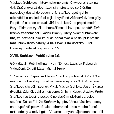
Václavu Schleisovi, který nekompromisně vyrovnal stav na
4:4. Draženovu už docházeli síly, přesto se se štěstím
naposledy dostal do vedení 5:4. Staňkov opět rychle
odpověděl a následně si pojistil vydřené vítězství dvěma góly.
Po pěkné akci se prosadil Jiří Látal, který po přejetí modré
čáry příklepem vypálil a brankář musel lovit puk ze sítě. Dvě
branky zaznamenal i Radek Blacký, který oklamal brankáře
tím, že naznačil jako že bude nahazovat a poslal puk přesně
mezi brankářovo betony. A na závěr ještě dorážkou určil
konečný výsledek zápasu na 7:5.
XVIII. Staňkov - Poběžovice 3:3
Góly dávali: Petr Hoffman, Petr Němec, Ladislav Kabourek
Vyloučení: 2x Jiří Látal, Michal Fronk
* Poznámka: Zápas ve kterém Staňkov prohrával 0:2 a 1:3 a
nakonec dokázal vyrovnat na závěrečný stav 3:3. V zápase
Staňkovu chyběli: Zdeněk Pikal, Václav Schleis, Josef Škarda
(Pepík), Zdeněk Jakl a indisponován byl i Radek Blacký. Proto
Staňkov nastoupil v početně nejslabším složení za celou
sezónu. Dá se říci, že Staňkov byl převážnou část hrací doby
na soupeřově polovině, ale s charakteristikou mnoho šancí,
málo střelby a tedy i gólů. V samostatných nájezdech neuspěli