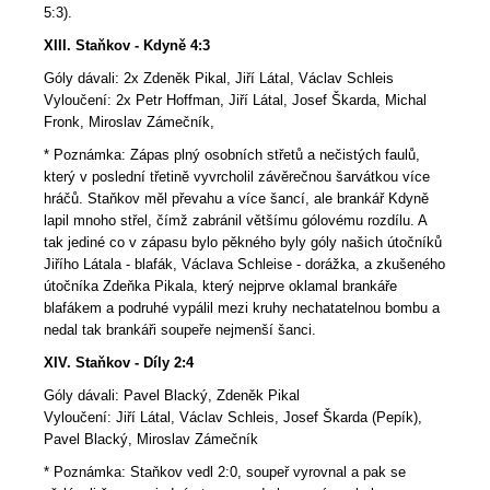
5:3).
XIII. Staňkov - Kdyně 4:3
Góly dávali: 2x Zdeněk Pikal, Jiří Látal, Václav Schleis
Vyloučení: 2x Petr Hoffman, Jiří Látal, Josef Škarda, Michal
Fronk, Miroslav Zámečník,
* Poznámka: Zápas plný osobních střetů a nečistých faulů,
který v poslední třetině vyvrcholil závěrečnou šarvátkou více
hráčů. Staňkov měl převahu a více šancí, ale brankář Kdyně
lapil mnoho střel, čímž zabránil většímu gólovému rozdílu. A
tak jediné co v zápasu bylo pěkného byly góly našich útočníků
Jiřího Látala - blafák, Václava Schleise - dorážka, a zkušeného
útočníka Zdeňka Pikala, který nejprve oklamal brankáře
blafákem a podruhé vypálil mezi kruhy nechatatelnou bombu a
nedal tak brankáři soupeře nejmenší šanci.
XIV. Staňkov - Díly 2:4
Góly dávali: Pavel Blacký, Zdeněk Pikal
Vyloučení: Jiří Látal, Václav Schleis, Josef Škarda (Pepík),
Pavel Blacký, Miroslav Zámečník
* Poznámka: Staňkov vedl 2:0, soupeř vyrovnal a pak se