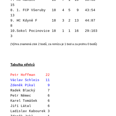
15
8. 1. FCP Všeruby 18 4 5 9 43:54
13
9. HC Kdyně F 18 3 2 13 44:87
8
10.Sokol Pocinovice 18 1 1 16 29:103
3
(Výhra znamená zisk 2 bodů, za remízu je 1 bod a za prohru 0 bodů)
Tabulka střelců
Petr Hoffman 22
Václav Schleis 11
Zdeněk Pikal 9
Radek Blacký 7
Petr Němec 6
Karel Tomášek 6
Jiří Látal 6
Ladislav Kabourek 3