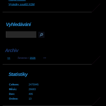
Výsledky soutěží KSM
Vyhledávání
Archiv
<<
červenec /
2026
>>
Statistiky
Celkem:
2475945
Měsíc:
26683
Den:
495
Online:
13