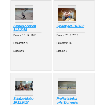
Staňkov Zbiroh
Cyklovýlet 9.6.2018
1.12.2018
Datum:
16. 12. 2018
Datum:
20. 6. 2018
Fotografií:
75
Fotografií:
36
Složek:
0
Složek:
0
Schůze klubu
Profi trénink a
16.12.2017
výlet Bohemia