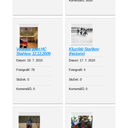
Komentářů:
5000
Výstava 10let HC
Kluziště Staňkov
Staňkov 12.12.2009
(historie)
Datum:
18. 7. 2010
Datum:
17. 7. 2010
Fotografií:
78
Fotografií:
4
Složek:
0
Složek:
0
Komentářů:
0
Komentářů:
0