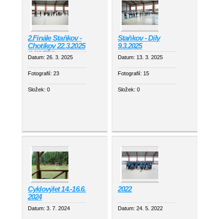
2.Finále Staňkov -
Staňkov - Díly
Chotíkov 22.3.2025
9.3.2025
!MISTŘI!
Datum:
26. 3. 2025
Datum:
13. 3. 2025
Fotografií:
23
Fotografií:
15
Složek:
0
Složek:
0
Cyklovýlet 14.-16.6.
2022
2024
Datum:
3. 7. 2024
Datum:
24. 5. 2022