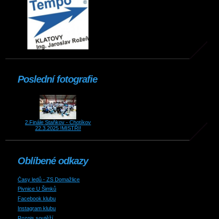
Poslední fotografie
2.Finále Staňkov - Chotíkov
22.3.2025 !MISTŘI!
Oblíbené odkazy
Časy ledů - ZS Domažlice
Pivnice U Šimků
Facebook klubu
Instagram klubu
Rozpis soutěží