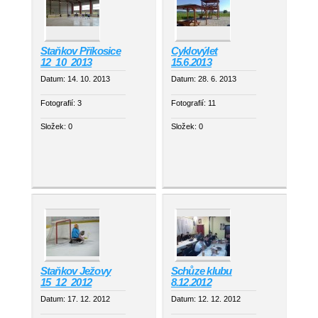
Staňkov Příkosice
Cyklovýlet
12_10_2013
15.6.2013
Datum:
14. 10. 2013
Datum:
28. 6. 2013
Fotografií:
3
Fotografií:
11
Složek:
0
Složek:
0
Staňkov Ježovy
Schůze klubu
15_12_2012
8.12.2012
Datum:
17. 12. 2012
Datum:
12. 12. 2012