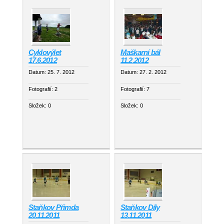
Cyklovýlet
Maškarní bál
17.6.2012
11.2.2012
Datum:
25. 7. 2012
Datum:
27. 2. 2012
Fotografií:
2
Fotografií:
7
Složek:
0
Složek:
0
Staňkov Přimda
Staňkov Díly
20.11.2011
13.11.2011