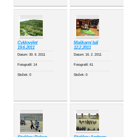
Cyklovýlet
Maškarní bál
19.6.2011
12.2.2011
Datum:
30. 6. 2011
Datum:
16. 2. 2011
Fotografií:
14
Fotografií:
61
Složek:
0
Složek:
0
Staňkov Rakon
Staňkov Amberg