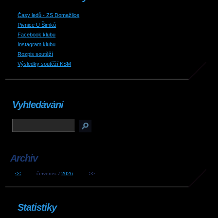
Časy ledů - ZS Domažlice
Pivnice U Šimků
Facebook klubu
Instagram klubu
Rozpis soutěží
Výsledky soutěží KSM
Vyhledávání
Archiv
<<
červenec /
2026
>>
Statistiky