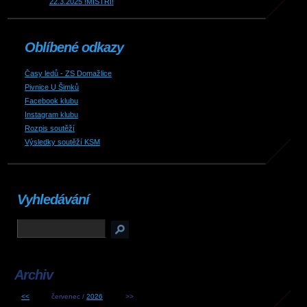
22.3.2025 !MISTŘI!
Oblíbené odkazy
Časy ledů - ZS Domažlice
Pivnice U Šimků
Facebook klubu
Instagram klubu
Rozpis soutěží
Výsledky soutěží KSM
Vyhledávání
Archiv
<<
červenec /
2026
>>