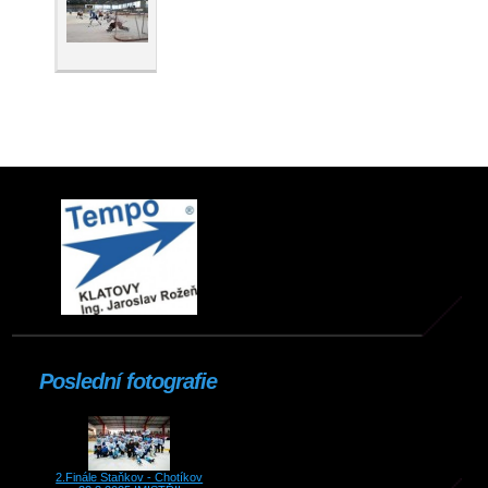
Poslední fotografie
2.Finále Staňkov - Chotíkov