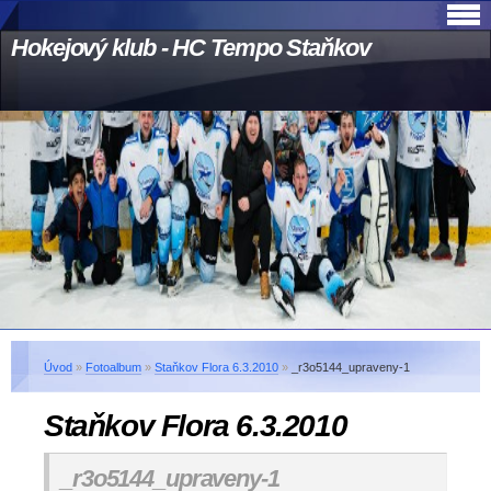
Hokejový klub - HC Tempo Staňkov
Úvod
»
Fotoalbum
»
Staňkov Flora 6.3.2010
»
_r3o5144_upraveny-1
Staňkov Flora 6.3.2010
_r3o5144_upraveny-1