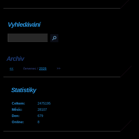
Vyhledávání
Archiv
<<
červenec /
2026
>>
Statistiky
Celkem:
2475195
Měsíc:
28107
Den:
679
Online:
8