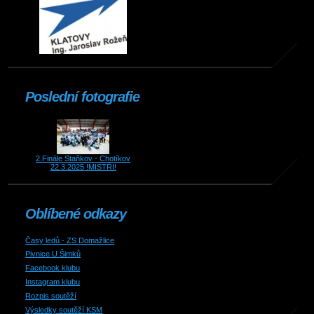
Poslední fotografie
2.Finále Staňkov - Chotíkov
22.3.2025 !MISTŘI!
Oblíbené odkazy
Časy ledů - ZS Domažlice
Pivnice U Šimků
Facebook klubu
Instagram klubu
Rozpis soutěží
Výsledky soutěží KSM