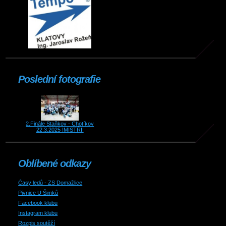
Poslední fotografie
2.Finále Staňkov - Chotíkov
22.3.2025 !MISTŘI!
Oblíbené odkazy
Časy ledů - ZS Domažlice
Pivnice U Šimků
Facebook klubu
Instagram klubu
Rozpis soutěží