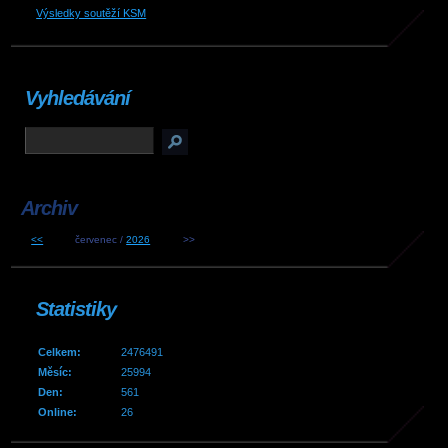
Výsledky soutěží KSM
Vyhledávání
Archiv
<<
červenec /
2026
>>
Statistiky
Celkem:
2476491
Měsíc:
25994
Den:
561
Online:
26