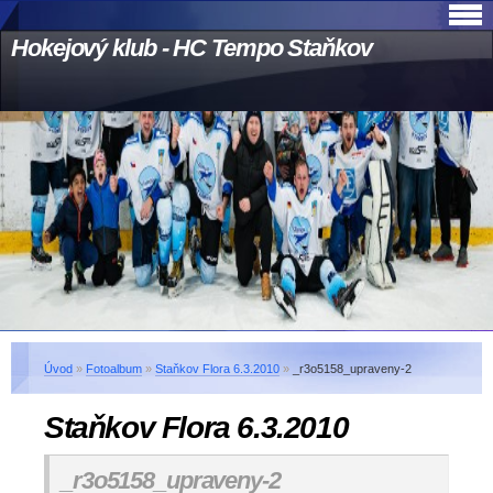
Hokejový klub - HC Tempo Staňkov
Úvod
»
Fotoalbum
»
Staňkov Flora 6.3.2010
»
_r3o5158_upraveny-2
Staňkov Flora 6.3.2010
_r3o5158_upraveny-2