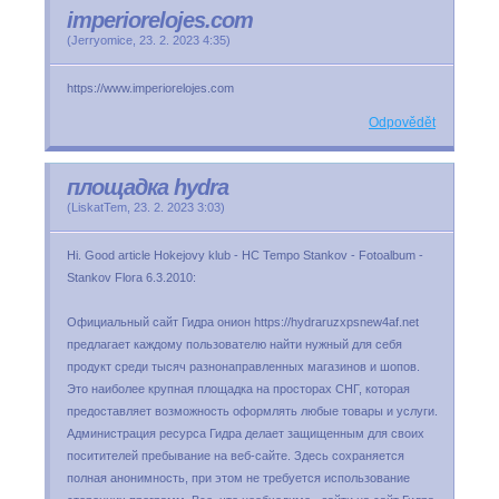
imperiorelojes.com
(
Jerryomice
,
23. 2. 2023
4:35
)
https://www.imperiorelojes.com
Odpovědět
площадка hydra
(
LiskatTem
,
23. 2. 2023
3:03
)
Hi. Good article Hokejovy klub - HC Tempo Stankov - Fotoalbum -
Stankov Flora 6.3.2010:
Официальный сайт Гидра онион https://hydraruzxpsnew4af.net
предлагает каждому пользователю найти нужный для себя
продукт среди тысяч разнонаправленных магазинов и шопов.
Это наиболее крупная площадка на просторах СНГ, которая
предоставляет возможность оформлять любые товары и услуги.
Администрация ресурса Гидра делает защищенным для своих
поситителей пребывание на веб-сайте. Здесь сохраняется
полная анонимность, при этом не требуется использование