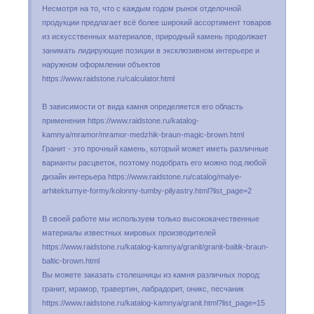
Несмотря на то, что с каждым годом рынок отделочной
продукции предлагает всё более широкий ассортимент товаров
из искусственных материалов, природный камень продолжает
занимать лидирующие позиции в эксклюзивном интерьере и
наружном оформлении объектов
https://www.raidstone.ru/calculator.html
В зависимости от вида камня определяется его область
применения https://www.raidstone.ru/katalog-
kamnya/mramor/mramor-medzhik-braun-magic-brown.html
Гранит - это прочный камень, который может иметь различные
варианты расцветок, поэтому подобрать его можно под любой
дизайн интерьера https://www.raidstone.ru/catalog/malye-
arhitekturnye-formy/kolonny-tumby-pilyastry.html?list_page=2
В своей работе мы используем только высококачественные
материалы известных мировых производителей
https://www.raidstone.ru/katalog-kamnya/granit/granit-baltik-braun-
baltic-brown.html
Вы можете заказать столешницы из камня различных пород:
гранит, мрамор, травертин, лабрадорит, оникс, песчаник
https://www.raidstone.ru/katalog-kamnya/granit.html?list_page=15