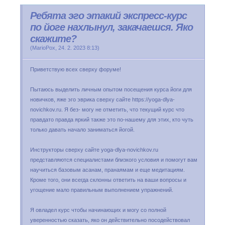
Ребята эго этакий экспресс-курс
по йоге нахлынул, закачаешся. Яко
скажите?
(
MarioPox
,
24. 2. 2023
8:13
)
Приветствую всех сверху форуме!
Пытаюсь выделить личным опытом посещения курса йоги для
новичков, яже эго эврика сверху сайте https://yoga-dlya-
novichkov.ru. Я без- могу не отметить, что текущий курс что
правдато правда яркий также это по-нашему для этих, кто чуть
только давать начало заниматься йогой.
Инструкторы сверху сайте yoga-dlya-novichkov.ru
представляются специалистами близкого условия и помогут вам
научиться базовым асанам, пранаямам и еще медитациям.
Кроме того, они всегда склонны ответить на ваши вопросы и
угощение мало правильным выполнением упражнений.
Я овладел курс чтобы начинающих и могу со полной
уверенностью сказать, яко он действительно посодействовал