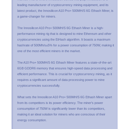
leading manufacturer of cryptocurrency mining equipment, and its
latest product, the Innosilicon A10 Pro+ 500MH/S 6G Ethash Miner, is
a game-changer for miners.
The Innosilicon A10 Pro+ 500MH/S 6G Ethash Miner is a high-
performance mining rig that is designed to mine Ethereum and other
cryptocurrencies using the EtHash algorithm. It boasts a maximum
hashrate of 500Mh/s±5% for a power consumption of 750W, making it
one of the most efficient miners in the market.
The A10 Pro+ 500MH/S 6G Ethash Miner features a state-of-the-art
6GB GDDR6 memory that ensures high-speed data processing and
efficient performance. This is crucial for cryptocurrency mining, as it
requires a significant amount of data processing power to mine
cryptocurrencies successfully.
What sets the Innosilicon A10 Pro+ 500MH/S 6G Ethash Miner apart
from its competitors is its power efficiency. The miner's power
consumption of 750W is significantly lower than its competitors,
making it an ideal solution for miners who are conscious of their
energy consumption.