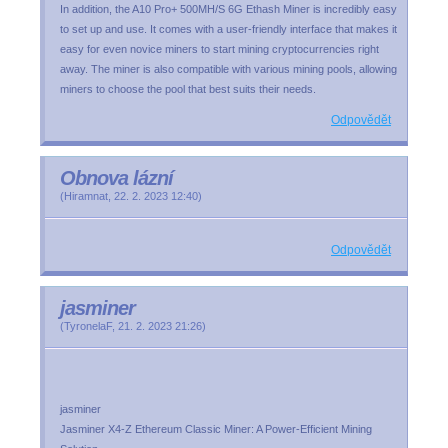
In addition, the A10 Pro+ 500MH/S 6G Ethash Miner is incredibly easy
to set up and use. It comes with a user-friendly interface that makes it
easy for even novice miners to start mining cryptocurrencies right
away. The miner is also compatible with various mining pools, allowing
miners to choose the pool that best suits their needs.
Odpovědět
Obnova lázní
(
Hiramnat
,
22. 2. 2023
12:40
)
Odpovědět
jasminer
(
TyronelaF
,
21. 2. 2023
21:26
)
jasminer
Jasminer X4-Z Ethereum Classic Miner: A Power-Efficient Mining