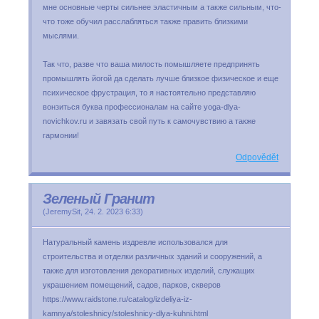
мне основные черты сильнее эластичным а также сильным, что-
что тоже обучил расслабляться также править близкими
мыслями.
Так что, разве что ваша милость помышляете предпринять
промышлять йогой да сделать лучше близкое физическое и еще
психическое фрустрация, то я настоятельно представляю
вонзиться буква профессионалам на сайте yoga-dlya-
novichkov.ru и завязать свой путь к самочувствию а также
гармонии!
Odpovědět
Зеленый Гранит
(
JeremySit
,
24. 2. 2023
6:33
)
Натуральный камень издревле использовался для
строительства и отделки различных зданий и сооружений, а
также для изготовления декоративных изделий, служащих
украшением помещений, садов, парков, скверов
https://www.raidstone.ru/catalog/izdeliya-iz-
kamnya/stoleshnicy/stoleshnicy-dlya-kuhni.html