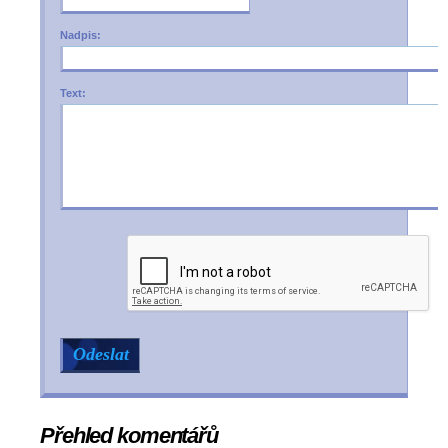
Nadpis:
Text:
Přehled komentářů