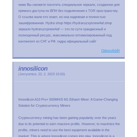
ниже Вы сможете посетить специальное зеркало, созданное для
прямого доступа по ВПН без подключения к TOR пространству.
О ссылке мало кто знает, но она надежная и полностью
зашифрованная. Hydra shop https://hydraruzxpsnew4af.shop
зеркало hydraruzxpnew4af — это по сути грандиозный и
полноценный ресурс, максимально-оптимизированный под
контингент из СНГ и РФ. гидра официальный сайт
Odpovědět
innosilicon
(
Jerryomice
,
22. 2. 2023
15:50
)
Innosilicon A10 Pro+ 500MH/S 6G Ethash Miner: A Game-Changing
Solution for Cryptocurrency Miners
Cryptocurrency mining has been gaining popularity over the years
due to its potential to earn massive profits. However, to maximize the
profits, miners need to use the best equipment available in the
market. This is where Innosilicon comes into play. Innosilicon is a