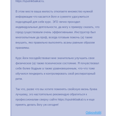
https://sputnikbaikal.ru.
В этом месте ваша милость откопаете множество нужной
информации что касается йоге и сумеете удосужиться
подходящий для себе курс. ЭГО лично проходил
индивидуальные деятельности, да могу к примеру сказать, что
город существовали очень эффективными. Инструктор был
многоопытным да проф, всегда готовым помочь (а) также
внушить, яко правильно выполнять асаны равным образом
пранаямы.
Курс йоги посодействовал мне значительно улучшить свое
физическое (а) также психическое состояние. Я почувствовал
себе более бодрым а также уравновешенным, что-что тоже
обучился пендюрить и контролировать свой респираторный
ритм.
Так что, разве что вы хотите поменять свойскую жизнь буква
лучшему, эго настоятельно рекомендую обратиться к
профессионалам сверху сайте https://sputnikbaikal.ru и еще
принять делать йогу уж сегодня!
Odpovědět