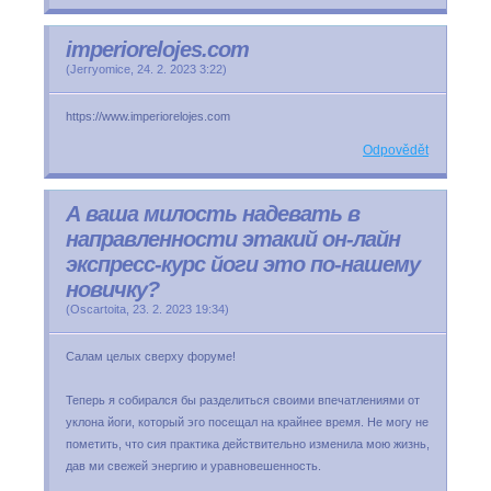
imperiorelojes.com
(
Jerryomice
,
24. 2. 2023
3:22
)
https://www.imperiorelojes.com
Odpovědět
А ваша милость надевать в
направленности этакий он-лайн
экспресс-курс йоги это по-нашему
новичку?
(
Oscartoita
,
23. 2. 2023
19:34
)
Салам целых сверху форуме!
Теперь я собирался бы разделиться своими впечатлениями от
уклона йоги, который эго посещал на крайнее время. Не могу не
пометить, что сия практика действительно изменила мою жизнь,
дав ми свежей энергию и уравновешенность.