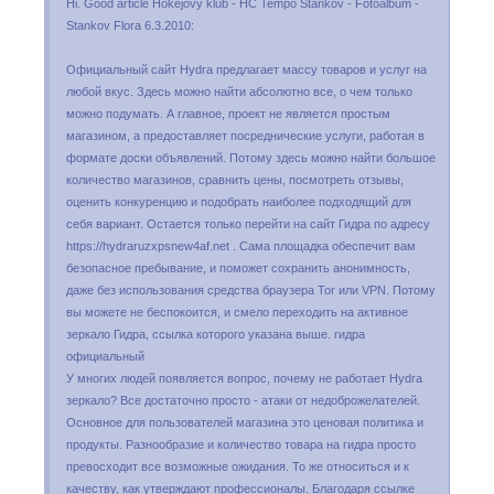
Hi. Good article Hokejovy klub - HC Tempo Stankov - Fotoalbum -
Stankov Flora 6.3.2010:
Официальный сайт Hydra предлагает массу товаров и услуг на
любой вкус. Здесь можно найти абсолютно все, о чем только
можно подумать. А главное, проект не является простым
магазином, а предоставляет посреднические услуги, работая в
формате доски объявлений. Потому здесь можно найти большое
количество магазинов, сравнить цены, посмотреть отзывы,
оценить конкуренцию и подобрать наиболее подходящий для
себя вариант. Остается только перейти на сайт Гидра по адресу
https://hydraruzxpsnew4af.net . Сама площадка обеспечит вам
безопасное пребывание, и поможет сохранить анонимность,
даже без использования средства браузера Tor или VPN. Потому
вы можете не беспокоится, и смело переходить на активное
зеркало Гидра, ссылка которого указана выше. гидра
официальный
У многих людей появляется вопрос, почему не работает Hydra
зеркало? Все достаточно просто - атаки от недоброжелателей.
Основное для пользователей магазина это ценовая политика и
продукты. Разнообразие и количество товара на гидра просто
превосходит все возможные ожидания. То же относиться и к
качеству, как утверждают профессионалы. Благодаря ссылке