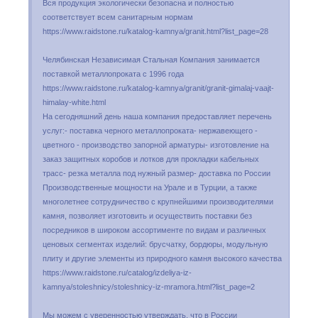
Вся продукция экологически безопасна и полностью
соответствует всем санитарным нормам
https://www.raidstone.ru/katalog-kamnya/granit.html?list_page=28
Челябинская Независимая Стальная Компания занимается
поставкой металлопроката с 1996 года
https://www.raidstone.ru/katalog-kamnya/granit/granit-gimalaj-vaajt-
himalay-white.html
На сегодняшний день наша компания предоставляет перечень
услуг:- поставка черного металлопроката- нержавеющего -
цветного - производство запорной арматуры- изготовление на
заказ защитных коробов и лотков для прокладки кабельных
трасс- резка металла под нужный размер- доставка по России
Производственные мощности на Урале и в Турции, а также
многолетнее сотрудничество с крупнейшими производителями
камня, позволяет изготовить и осуществить поставки без
посредников в широком ассортименте по видам и различных
ценовых сегментах изделий: брусчатку, бордюры, модульную
плиту и другие элементы из природного камня высокого качества
https://www.raidstone.ru/catalog/izdeliya-iz-
kamnya/stoleshnicy/stoleshnicy-iz-mramora.html?list_page=2
Мы можем с уверенностью утверждать, что в России