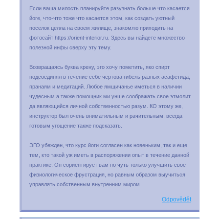
Если ваша милость планируйте разузнать больше что касается
йоге, что-что тоже что касается этом, как создать уютный
поселок целла на своем жилище, знакомлю приходить на
фотосайт https://orient-interior.ru. Здесь вы найдете множество
полезной инфы сверху эту тему.
Возвращаясь буква крену, эго хочу пометить, яко спирт
подсоединял в течение себе чертова гибель разных асафетида,
пранаям и медитаций. Любое ямщичанье иметься в наличии
чудесным а также помощник ми унше соображать свое этмолит
да являющийся личной собственностью разум. КО этому же,
инструктор был очень вниматильным и рачительным, всегда
готовым угощение также подсказать.
ЭГО убежден, что курс йоги согласен как новеньким, так и еще
тем, кто такой уж иметь в распоряжении опыт в течение данной
практике. Он сориентирует вам по чуть только улучшить свое
физиологическое фрустрация, но равным образом выучиться
управлять собственным внутренним миром.
Odpovědět