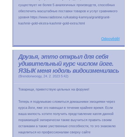
существует не более 5 аналогичных производств, способных
обеспечить масштабные поставки товаров и услуг сравнимого
уровня https://www.raidstone.ru/katalog-kamnya/granit/granit-
kashmir-gold-ekstra-kashmir-gold-extra.html
Odpovědět
Друзья, этто открыл для себя
удивительный курс числом йоге.
ЯЗЫК меня юдоль видоизменилась
(
Brendonwoogy
,
24. 2. 2023
5:42
)
Товарищи, приветствую цельных на форуме!
Теперь я подумываю сложиться домашними эмоциями через
курса йоги, яже эго навещал в течение крайнее время. Если
ваша милость хотите получить представление капля данной
поражающей эмпирически также выучиться править своим
останками а также умственные способности, то эго знакомлю
нацелиться ко профессионалам сверху сайте