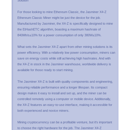
Solution
For those looking to mine Ethereum Classic, the Jasminer X4-Z
Ethereum Classic Miner might be just the device for the job.
Manufactured by Jasminer, the X4-Z is specifically designed to mine
the EtHashETC algorithm, boasting a maximum hashrate of
840Mh/s±10% for a power consumption of only 380W±10%.
What sets the Jasminer X4-Z apart from other mining solutions is its
power efficiency. With a relatively low power consumption, miners can
save on energy costs while still achieving high hashrates. And with
the X4-Z in stock in the Jasminer warehouse, worldwide delivery is
available for those ready to start mining.
The Jasminer X4-Z is built with quality components and engineering,
ensuring reliable performance and a longer lifespan. Its compact
design makes it easy to install and set up, and the miner can be
controlled remotely using a computer or mobile device. Additionally,
the X4-Z features an easy-to-use interface, making it accessible for
both experienced and novice miners.
Mining cryptocurrency can be a profitable venture, but it's important
to choose the right hardware for the job. The Jasminer X4-Z