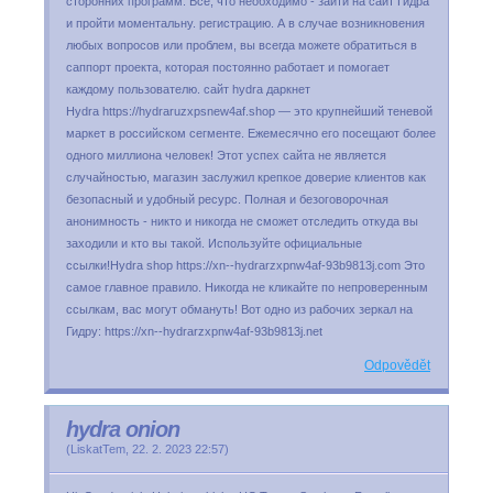
сторонних программ. Все, что необходимо - зайти на сайт Гидра
и пройти моментальну. регистрацию. А в случае возникновения
любых вопросов или проблем, вы всегда можете обратиться в
саппорт проекта, которая постоянно работает и помогает
каждому пользователю. сайт hydra даркнет
Hydra https://hydraruzxpsnew4af.shop — это крупнейший теневой
маркет в российском сегменте. Ежемесячно его посещают более
одного миллиона человек! Этот успех сайта не является
случайностью, магазин заслужил крепкое доверие клиентов как
безопасный и удобный ресурс. Полная и безоговорочная
анонимность - никто и никогда не сможет отследить откуда вы
заходили и кто вы такой. Используйте официальные
ссылки!Hydra shop https://xn--hydrarzxpnw4af-93b9813j.com Это
самое главное правило. Никогда не кликайте по непроверенным
ссылкам, вас могут обмануть! Вот одно из рабочих зеркал на
Гидру: https://xn--hydrarzxpnw4af-93b9813j.net
Odpovědět
hydra onion
(
LiskatTem
,
22. 2. 2023
22:57
)