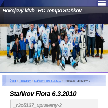
Hokejový klub - HC Tempo Staňkov
Úvod
»
Fotoalbum
»
Staňkov Flora 6.3.2010
»
_r3o5137_upraveny-2
Staňkov Flora 6.3.2010
_r3o5137_upraveny-2