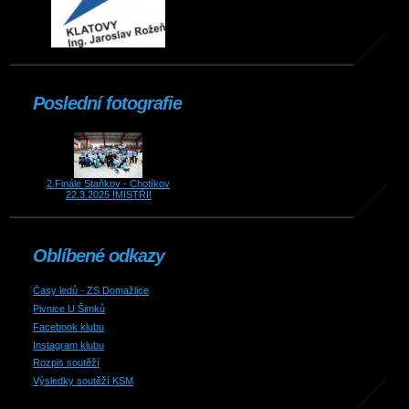
Poslední fotografie
2.Finále Staňkov - Chotíkov
22.3.2025 !MISTŘI!
Oblíbené odkazy
Časy ledů - ZS Domažlice
Pivnice U Šimků
Facebook klubu
Instagram klubu
Rozpis soutěží
Výsledky soutěží KSM