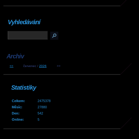
Vyhledávání
Archiv
<<
červenec /
2026
>>
Statistiky
Celkem:
2475378
Měsíc:
27880
Den:
542
Online:
5