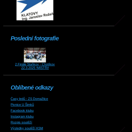
Poslední fotografie
2.Finále Staňkov - Chotíkov
22.3.2025 !MISTŘI!
Oblíbené odkazy
Časy ledů - ZS Domažlice
Pivnice U Šimků
Facebook klubu
Instagram klubu
Rozpis soutěží
Výsledky soutěží KSM