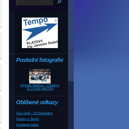
Poslední fotografie
2.Finále Staňkov - Chotíkov
22.3.2025 !MISTŘI!
Oblíbené odkazy
Časy ledů - ZS Domažlice
Pivnice U Šimků
Facebook klubu