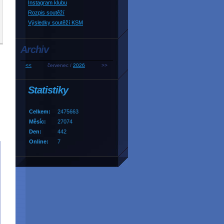
Instagram klubu
Rozpis soutěží
Výsledky soutěží KSM
Archiv
<<
červenec /
2026
>>
Statistiky
Celkem:
2475663
Měsíc:
27074
Den:
442
Online:
7