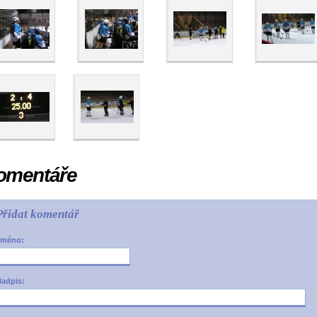
omentáře
Přidat komentář
Jméno:
adpis: