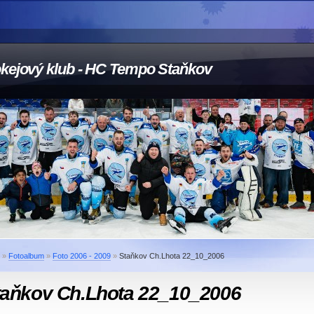
kejový klub - HC Tempo Staňkov
»
Fotoalbum
»
Foto 2006 - 2009
»
Staňkov Ch.Lhota 22_10_2006
taňkov Ch.Lhota 22_10_2006