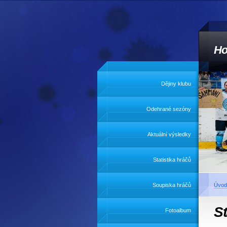
Ho
Dějiny klubu
Odehrané sezóny
Aktuální výsledky
Statistika hráčů
Soupiska hráčů
Úvod
S
Fotoalbum