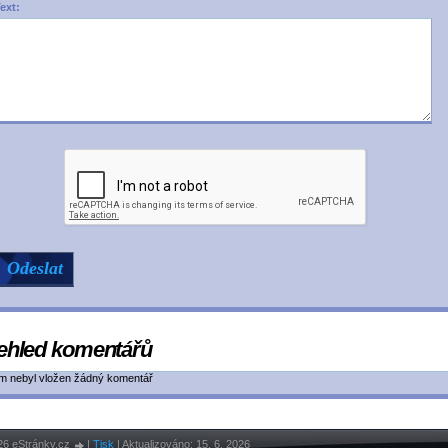
ext:
ehled komentářů
ím nebyl vložen žádný komentář
26 eStránky.cz
|
Tisk
|
Aktualizováno: 15. 6. 2026