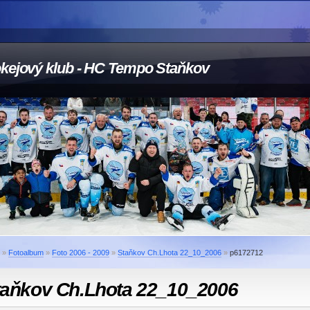
kejový klub - HC Tempo Staňkov
»
Fotoalbum
»
Foto 2006 - 2009
»
Staňkov Ch.Lhota 22_10_2006
»
p6172712
taňkov Ch.Lhota 22_10_2006