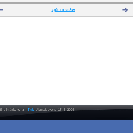
Zpět do složky
26 eStránky.cz
|
Tisk
|
Aktualizováno: 15. 6. 2026