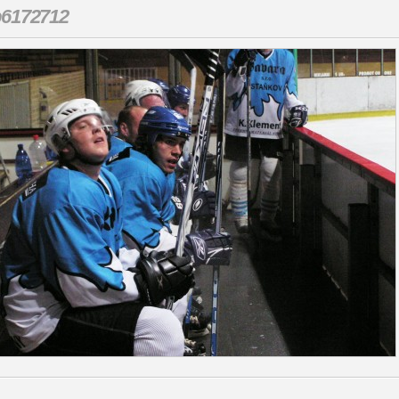
p6172712