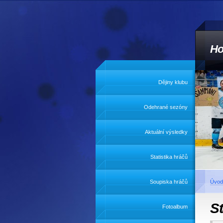
Ho
Dějiny klubu
Odehrané sezóny
Aktuální výsledky
Statistika hráčů
Soupiska hráčů
Úvod
S
Fotoalbum