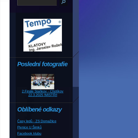
Poslední fotografie
2.Finále Staňkov - Chotíkov
22.3.2025 !MISTŘI!
Oblíbené odkazy
Časy ledů - ZS Domažlice
Pivnice U Šimků
Facebook klubu