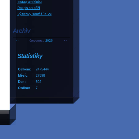
Instagram klubu
Rozpis soutěží
Výsledky soutěží KSM
Archiv
<<
červenec /
2026
>>
Statistiky
Celkem:
2475444
Měsíc:
27598
Den:
502
Online:
7