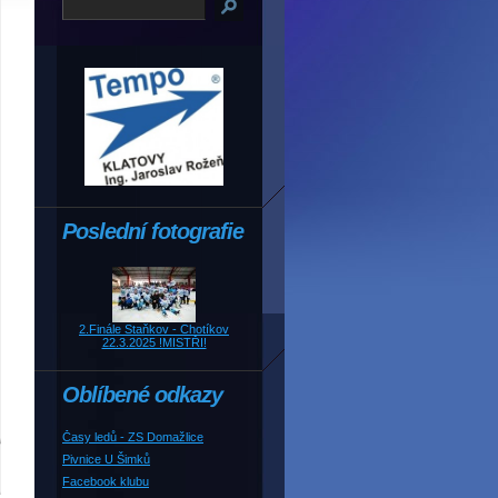
Poslední fotografie
2.Finále Staňkov - Chotíkov
22.3.2025 !MISTŘI!
Oblíbené odkazy
Časy ledů - ZS Domažlice
Pivnice U Šimků
Facebook klubu