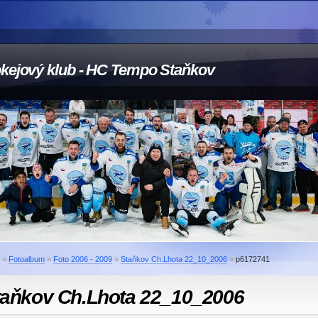
kejový klub - HC Tempo Staňkov
»
Fotoalbum
»
Foto 2006 - 2009
»
Staňkov Ch.Lhota 22_10_2006
»
p6172741
taňkov Ch.Lhota 22_10_2006