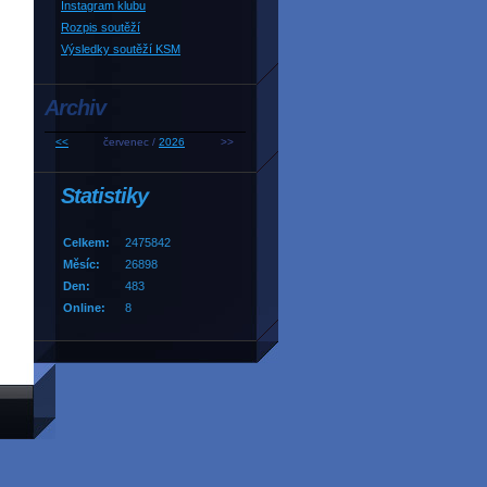
Instagram klubu
Rozpis soutěží
Výsledky soutěží KSM
Archiv
<<
červenec /
2026
>>
Statistiky
Celkem:
2475842
Měsíc:
26898
Den:
483
Online:
8