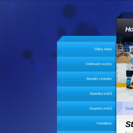
Ho
Dějiny klubu
Odehrané sezóny
Aktuální výsledky
Statistika hráčů
Soupiska hráčů
Úvod
S
Fotoalbum