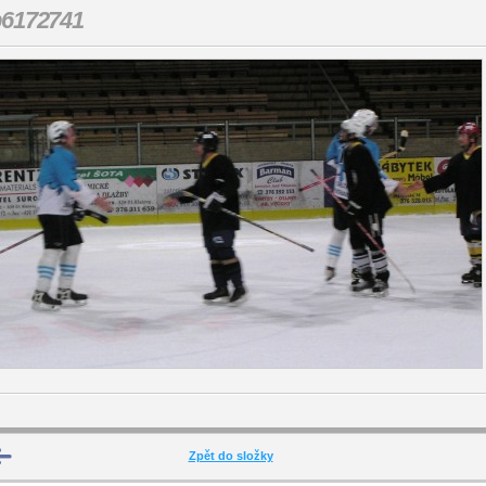
p6172741
Zpět do složky