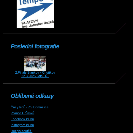
Poslední fotografie
2.Finále Staňkov - Chotíkov
22.3.2025 !MISTŘI!
Oblíbené odkazy
Časy ledů - ZS Domažlice
Pivnice U Šimků
Facebook klubu
Instagram klubu
Rozpis soutěží