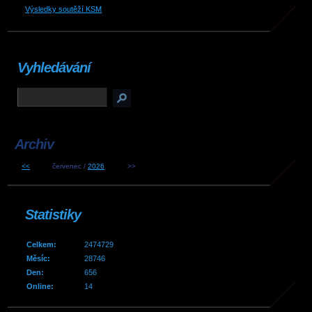
Výsledky soutěží KSM
Vyhledávání
Archiv
<<
červenec /
2026
>>
Statistiky
Celkem:
2474729
Měsíc:
28746
Den:
656
Online:
14