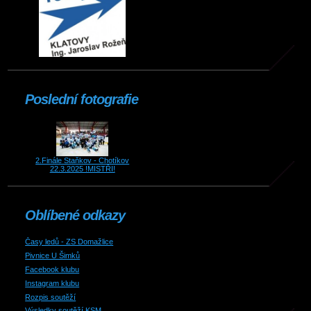
Poslední fotografie
2.Finále Staňkov - Chotíkov
22.3.2025 !MISTŘI!
Oblíbené odkazy
Časy ledů - ZS Domažlice
Pivnice U Šimků
Facebook klubu
Instagram klubu
Rozpis soutěží
Výsledky soutěží KSM