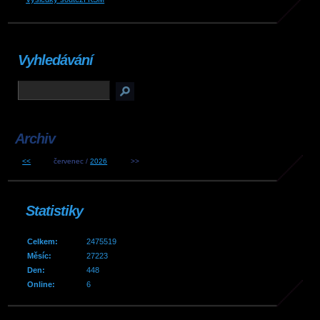
Vyhledávání
Archiv
<<
červenec /
2026
>>
Statistiky
Celkem:
2475519
Měsíc:
27223
Den:
448
Online:
6