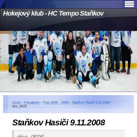
Hokejový klub - HC Tempo Staňkov
Úvod
»
Fotoalbum
»
Foto 2006 - 2009
»
Staňkov Hasiči 9.11.2008
»
dsc_0505
Staňkov Hasiči 9.11.2008