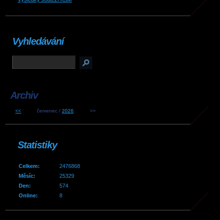
Vyhledávání
Archiv
<<
červenec /
2026
>>
Statistiky
Celkem:
2476868
Měsíc:
25329
Den:
574
Online:
8