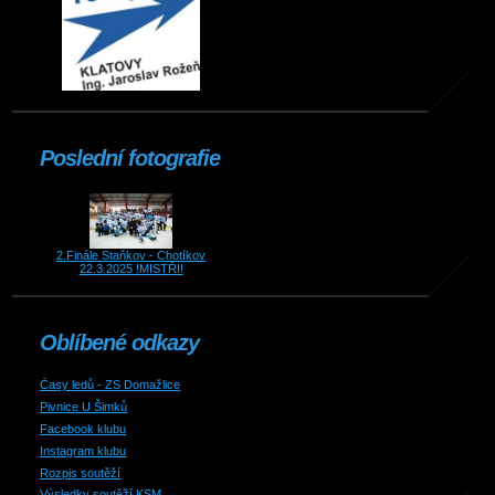
Poslední fotografie
2.Finále Staňkov - Chotíkov
22.3.2025 !MISTŘI!
Oblíbené odkazy
Časy ledů - ZS Domažlice
Pivnice U Šimků
Facebook klubu
Instagram klubu
Rozpis soutěží
Výsledky soutěží KSM