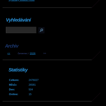
Vyhledávání
Archiv
<<
červenec /
2026
>>
Statistiky
Celkem:
2476027
Měsíc:
26581
Den:
504
Online:
15