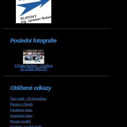
Poslední fotografie
2.Finále Staňkov - Chotíkov
22.3.2025 !MISTŘI!
Oblíbené odkazy
Časy ledů - ZS Domažlice
Pivnice U Šimků
Facebook klubu
Instagram klubu
Rozpis soutěží
Výsledky soutěží KSM