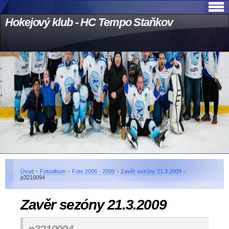
Hokejový klub - HC Tempo Staňkov
Úvod
»
Fotoalbum
»
Foto 2006 - 2009
»
Zavěr sezóny 21.3.2009
»
p3210094
Zavěr sezóny 21.3.2009