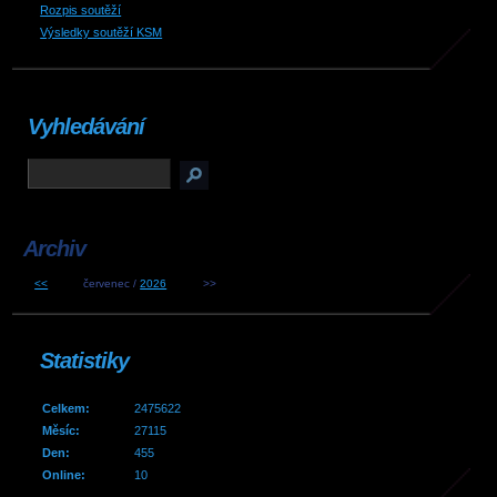
Rozpis soutěží
Výsledky soutěží KSM
Vyhledávání
Archiv
<<
červenec /
2026
>>
Statistiky
Celkem:
2475622
Měsíc:
27115
Den:
455
Online:
10