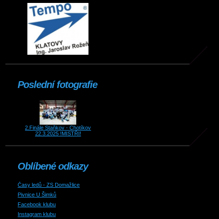
Poslední fotografie
2.Finále Staňkov - Chotíkov
22.3.2025 !MISTŘI!
Oblíbené odkazy
Časy ledů - ZS Domažlice
Pivnice U Šimků
Facebook klubu
Instagram klubu