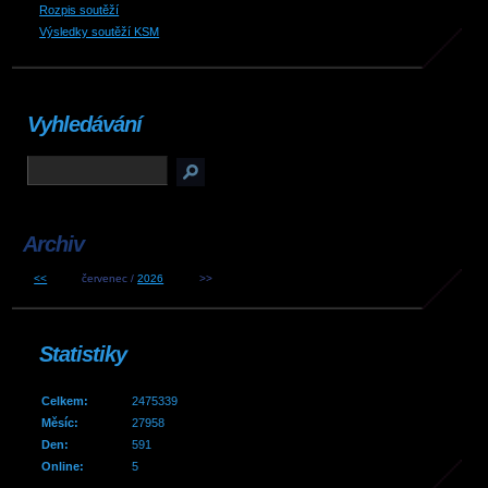
Rozpis soutěží
Výsledky soutěží KSM
Vyhledávání
Archiv
<<
červenec /
2026
>>
Statistiky
Celkem:
2475339
Měsíc:
27958
Den:
591
Online:
5