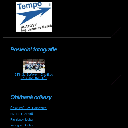
Poslední fotografie
2.Finále Staňkov - Chotíkov
22.3.2025 !MISTŘI!
Oblíbené odkazy
Časy ledů - ZS Domažlice
Pivnice U Šimků
Facebook klubu
Instagram klubu