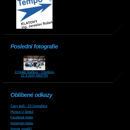
Poslední fotografie
2.Finále Staňkov - Chotíkov
22.3.2025 !MISTŘI!
Oblíbené odkazy
Časy ledů - ZS Domažlice
Pivnice U Šimků
Facebook klubu
Instagram klubu
Rozpis soutěží