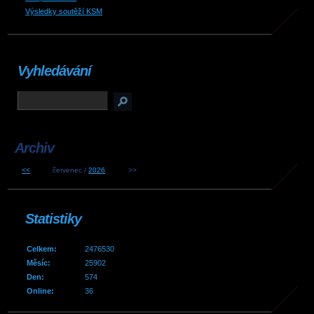
Výsledky soutěží KSM
Vyhledávání
Archiv
<<
červenec /
2026
>>
Statistiky
Celkem:
2476530
Měsíc:
25902
Den:
574
Online:
36