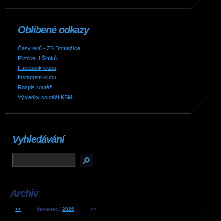
Oblíbené odkazy
Časy ledů - ZS Domažlice
Pivnice U Šimků
Facebook klubu
Instagram klubu
Rozpis soutěží
Výsledky soutěží KSM
Vyhledávání
Archiv
<<
červenec /
2026
>>