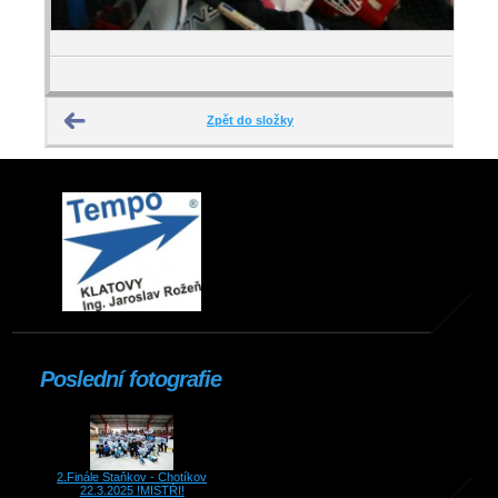
Zpět do složky
Poslední fotografie
2.Finále Staňkov - Chotíkov
22.3.2025 !MISTŘI!