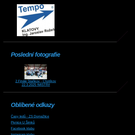
Poslední fotografie
2.Finále Staňkov - Chotíkov
22.3.2025 !MISTŘI!
Oblíbené odkazy
Časy ledů - ZS Domažlice
Pivnice U Šimků
Facebook klubu
Instagram klubu