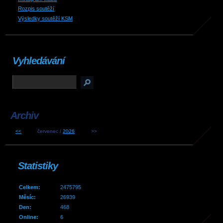
Rozpis soutěží
Výsledky soutěží KSM
Vyhledávání
Archiv
<<
červenec /
2026
>>
Statistiky
Celkem:
2475795
Měsíc:
26939
Den:
468
Online:
6