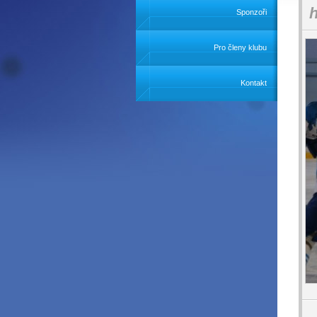
h
Sponzoři
Pro členy klubu
Kontakt