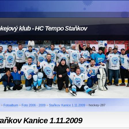
kejový klub - HC Tempo Staňkov
»
Fotoalbum
»
Foto 2006 - 2009
»
Staňkov Kanice 1.11.2009
»
hockey-287
aňkov Kanice 1.11.2009