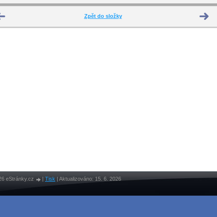
Zpět do složky
26 eStránky.cz
|
Tisk
|
Aktualizováno: 15. 6. 2026