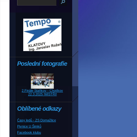
Poslední fotografie
2.Finále Staňkov - Chotíkov
22.3.2025 !MISTŘI!
Oblíbené odkazy
Časy ledů - ZS Domažlice
Pivnice U Šimků
Facebook klubu