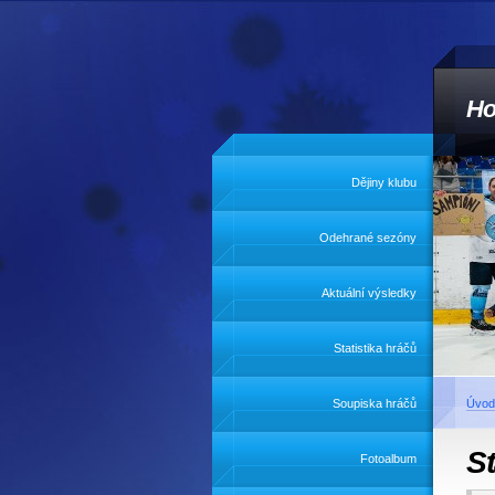
Ho
Dějiny klubu
Odehrané sezóny
Aktuální výsledky
Statistika hráčů
Soupiska hráčů
Úvod
St
Fotoalbum