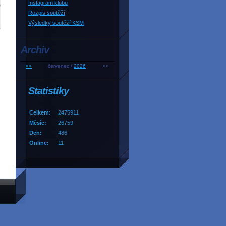
Instagram klubu
Rozpis soutěží
Výsledky soutěží KSM
Archiv
<<
červenec /
2026
>>
Statistiky
Celkem:
2475911
Měsíc:
26759
Den:
486
Online:
11