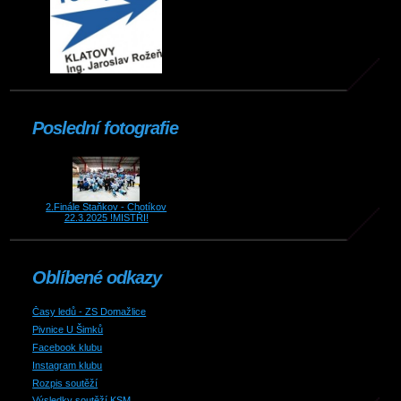
Poslední fotografie
2.Finále Staňkov - Chotíkov
22.3.2025 !MISTŘI!
Oblíbené odkazy
Časy ledů - ZS Domažlice
Pivnice U Šimků
Facebook klubu
Instagram klubu
Rozpis soutěží
Výsledky soutěží KSM