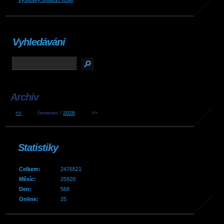
Vyhledávání
Archiv
<<
červenec /
2026
>>
Statistiky
Celkem:
2476521
Měsíc:
25920
Den:
568
Online:
25