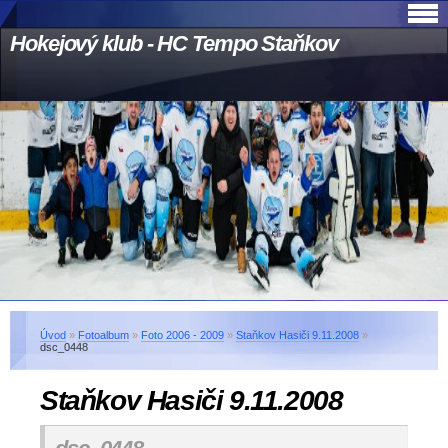
Hokejový klub - HC Tempo Staňkov
Úvod
»
Fotoalbum
»
Foto 2006 - 2009
»
Staňkov Hasiči 9.11.2008
»
dsc_0448
Staňkov Hasiči 9.11.2008