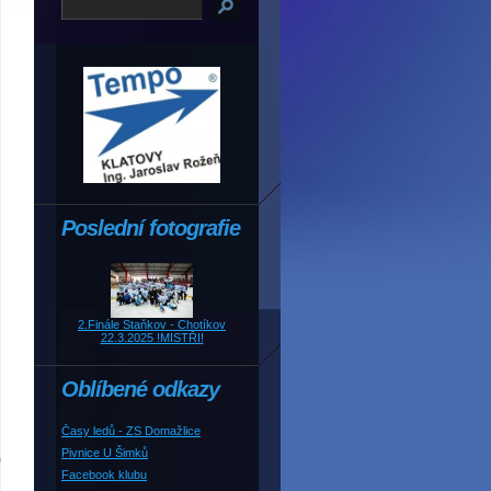
Poslední fotografie
2.Finále Staňkov - Chotíkov
22.3.2025 !MISTŘI!
Oblíbené odkazy
Časy ledů - ZS Domažlice
Pivnice U Šimků
Facebook klubu