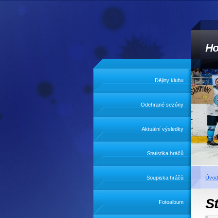
Ho
Dějiny klubu
Odehrané sezóny
Aktuální výsledky
Statistika hráčů
Soupiska hráčů
Úvod
St
Fotoalbum