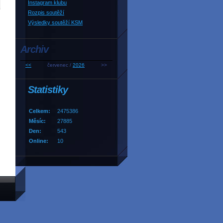
Instagram klubu
Rozpis soutěží
Výsledky soutěží KSM
Archiv
<<
červenec /
2026
>>
Statistiky
Celkem:
2475386
Měsíc:
27885
Den:
543
Online:
10