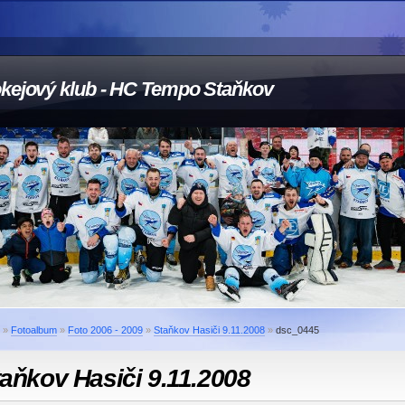
kejový klub - HC Tempo Staňkov
»
Fotoalbum
»
Foto 2006 - 2009
»
Staňkov Hasiči 9.11.2008
»
dsc_0445
aňkov Hasiči 9.11.2008