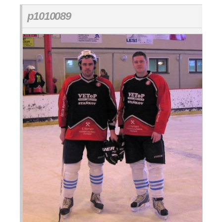
p1010089