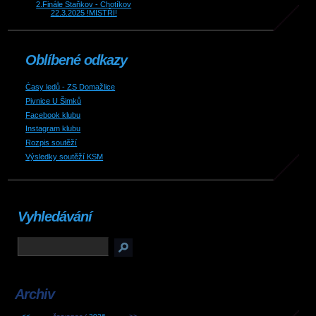
2.Finále Staňkov - Chotíkov
22.3.2025 !MISTŘI!
Oblíbené odkazy
Časy ledů - ZS Domažlice
Pivnice U Šimků
Facebook klubu
Instagram klubu
Rozpis soutěží
Výsledky soutěží KSM
Vyhledávání
Archiv