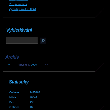
Rozpis soutěží
Výsledky soutěží KSM
Vyhledávání
Archiv
<<
červenec /
2026
>>
Statistiky
Celkem:
2475967
Měsíc:
26644
Den:
490
Online:
16