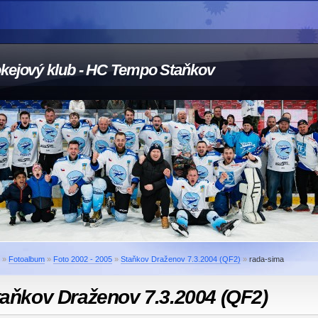
kejový klub - HC Tempo Staňkov
»
Fotoalbum
»
Foto 2002 - 2005
»
Staňkov Draženov 7.3.2004 (QF2)
»
rada-sima
aňkov Draženov 7.3.2004 (QF2)