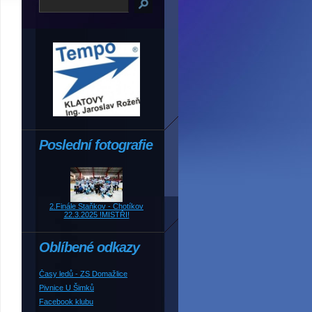
Poslední fotografie
2.Finále Staňkov - Chotíkov
22.3.2025 !MISTŘI!
Oblíbené odkazy
Časy ledů - ZS Domažlice
Pivnice U Šimků
Facebook klubu