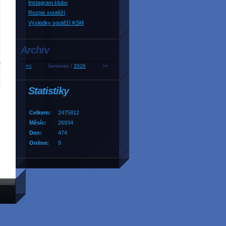
Instagram klubu
Rozpis soutěží
Výsledky soutěží KSM
Archiv
<<
červenec /
2026
>>
Statistiky
Celkem:
2475812
Měsíc:
26934
Den:
474
Online:
9