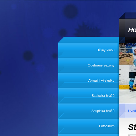
Ho
Dějiny klubu
Odehrané sezóny
Aktuální výsledky
Statistika hráčů
Soupiska hráčů
Úvod
St
Fotoalbum