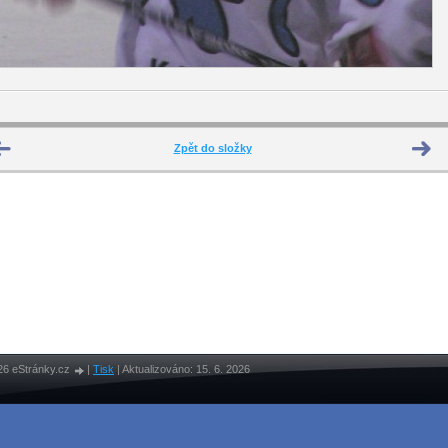
Zpět do složky
26 eStránky.cz
|
Tisk
|
Aktualizováno: 15. 6. 2026