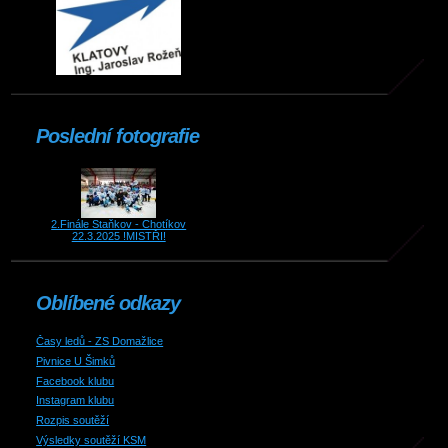
Poslední fotografie
2.Finále Staňkov - Chotíkov
22.3.2025 !MISTŘI!
Oblíbené odkazy
Časy ledů - ZS Domažlice
Pivnice U Šimků
Facebook klubu
Instagram klubu
Rozpis soutěží
Výsledky soutěží KSM