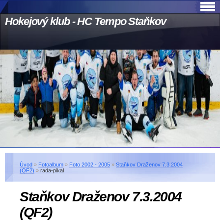
Hokejový klub - HC Tempo Staňkov
Úvod
»
Fotoalbum
»
Foto 2002 - 2005
»
Staňkov Draženov 7.3.2004
(QF2)
»
rada-pikal
Staňkov Draženov 7.3.2004
(QF2)