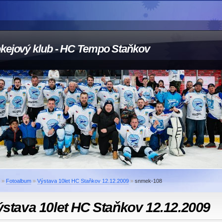
kejový klub - HC Tempo Staňkov
»
Fotoalbum
»
Výstava 10let HC Staňkov 12.12.2009
»
snmek-108
stava 10let HC Staňkov 12.12.2009