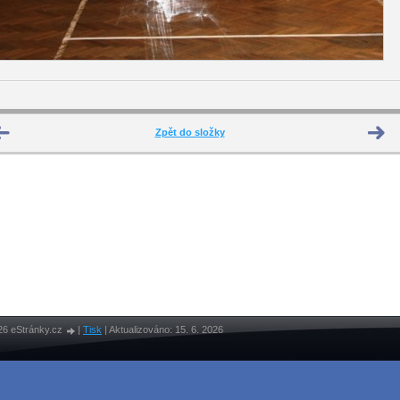
Zpět do složky
26 eStránky.cz
|
Tisk
|
Aktualizováno: 15. 6. 2026