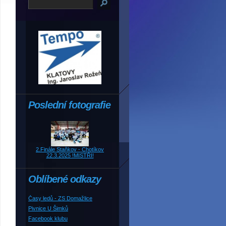
Poslední fotografie
2.Finále Staňkov - Chotíkov
22.3.2025 !MISTŘI!
Oblíbené odkazy
Časy ledů - ZS Domažlice
Pivnice U Šimků
Facebook klubu