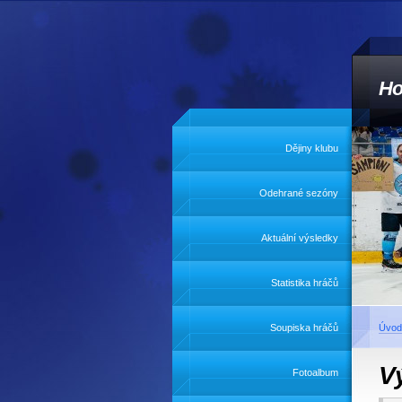
Ho
Dějiny klubu
Odehrané sezóny
Aktuální výsledky
Statistika hráčů
Soupiska hráčů
Úvod
Vý
Fotoalbum