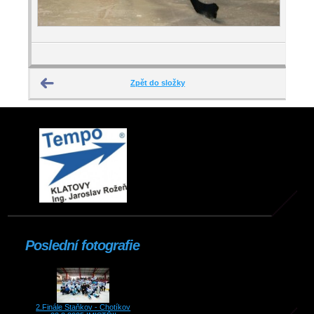
Zpět do složky
Poslední fotografie
2.Finále Staňkov - Chotíkov