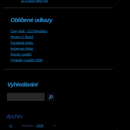
22.3.2025 !MISTŘI!
Oblíbené odkazy
Časy ledů - ZS Domažlice
Pivnice U Šimků
Facebook klubu
Instagram klubu
Rozpis soutěží
Výsledky soutěží KSM
Vyhledávání
Archiv
<<
červenec /
2026
>>