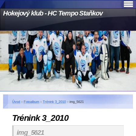
Hokejový klub - HC Tempo Staňkov
Úvod
»
Fotoalbum
»
Trénink 3_2010
»
img_5621
Trénink 3_2010
img_5621