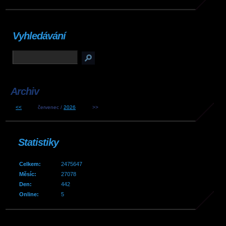
Vyhledávání
Archiv
<<
červenec /
2026
>>
Statistiky
Celkem:
2475647
Měsíc:
27078
Den:
442
Online:
5