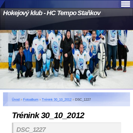
Hokejový klub - HC Tempo Staňkov
Úvod
»
Fotoalbum
»
Trénink 30_10_2012
»
DSC_1227
Trénink 30_10_2012
DSC_1227