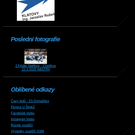
Poslední fotografie
2.Finále Staňkov - Chotíkov
22.3.2025 !MISTŘI!
Oblíbené odkazy
Časy ledů - ZS Domažlice
Pivnice U Šimků
Facebook klubu
Instagram klubu
Rozpis soutěží
Výsledky soutěží KSM