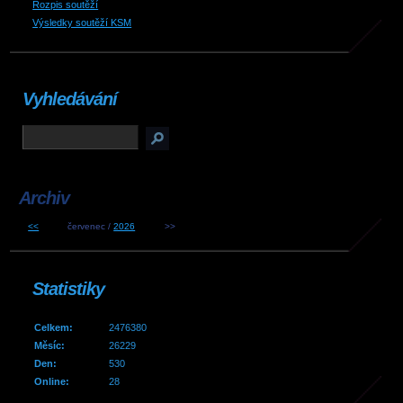
Rozpis soutěží
Výsledky soutěží KSM
Vyhledávání
Archiv
<<
červenec /
2026
>>
Statistiky
Celkem:
2476380
Měsíc:
26229
Den:
530
Online:
28