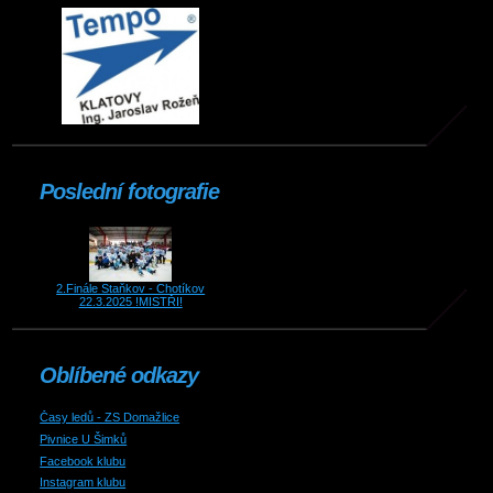
Poslední fotografie
2.Finále Staňkov - Chotíkov
22.3.2025 !MISTŘI!
Oblíbené odkazy
Časy ledů - ZS Domažlice
Pivnice U Šimků
Facebook klubu
Instagram klubu