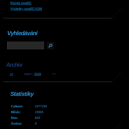
Rozpis soutěží
Výsledky soutěží KSM
Vyhledávání
Archiv
<<
srpen /
2026
>>
Statistiky
Celkem:
2477299
Měsíc:
24865
Den:
669
Online:
9