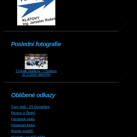
Poslední fotografie
2.Finále Staňkov - Chotíkov
22.3.2025 !MISTŘI!
Oblíbené odkazy
Časy ledů - ZS Domažlice
Pivnice U Šimků
Facebook klubu
Instagram klubu
Rozpis soutěží