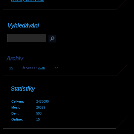
Výsledky soutěží KSM
Vyhledávání
Archiv
<<
červenec /
2026
>>
Statistiky
Celkem:
2476090
Měsíc:
26529
Den:
503
Online:
15