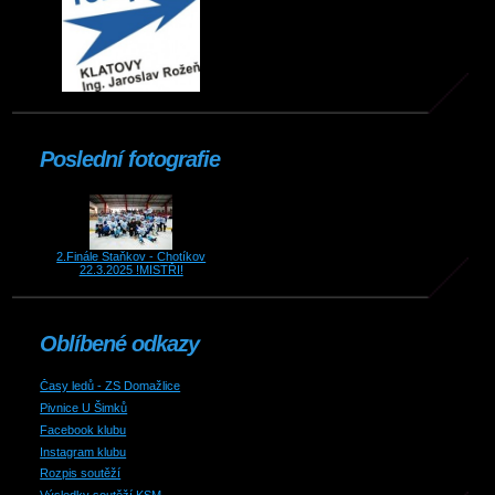
Poslední fotografie
2.Finále Staňkov - Chotíkov
22.3.2025 !MISTŘI!
Oblíbené odkazy
Časy ledů - ZS Domažlice
Pivnice U Šimků
Facebook klubu
Instagram klubu
Rozpis soutěží