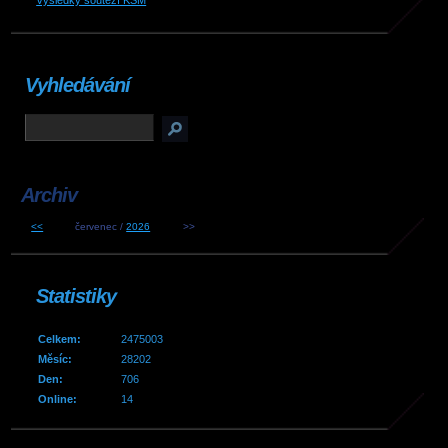
Výsledky soutěží KSM
Vyhledávání
Archiv
<<
červenec /
2026
>>
Statistiky
Celkem:
2475003
Měsíc:
28202
Den:
706
Online:
14