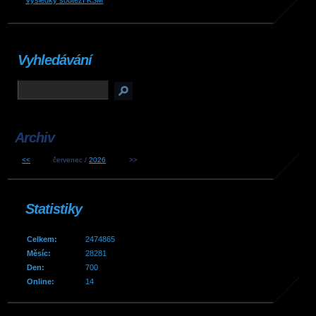
Výsledky soutěží KSM
Vyhledávání
Archiv
<<
červenec /
2026
>>
Statistiky
Celkem:
2474865
Měsíc:
28281
Den:
700
Online:
14