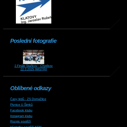
Poslední fotografie
2.Finále Staňkov - Chotíkov
22.3.2025 !MISTŘI!
Oblíbené odkazy
Časy ledů - ZS Domažlice
Pivnice U Šimků
Facebook klubu
Instagram klubu
Rozpis soutěží