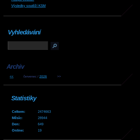
Výsledky soutěží KSM
Vyhledávání
Archiv
<<
červenec /
2026
>>
Statistiky
Celkem:
2474663
Měsíc:
28944
Den:
649
Online:
19