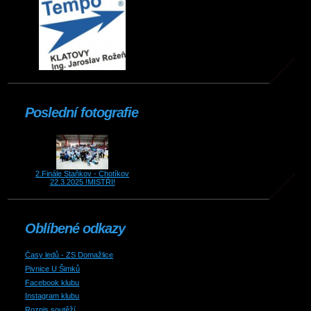
Poslední fotografie
2.Finále Staňkov - Chotíkov
22.3.2025 !MISTŘI!
Oblíbené odkazy
Časy ledů - ZS Domažlice
Pivnice U Šimků
Facebook klubu
Instagram klubu
Rozpis soutěží