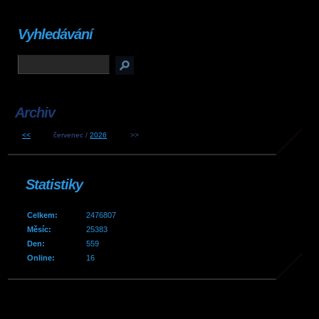
Vyhledávání
Archiv
<<
červenec /
2026
>>
Statistiky
Celkem:
2476807
Měsíc:
25383
Den:
559
Online:
16