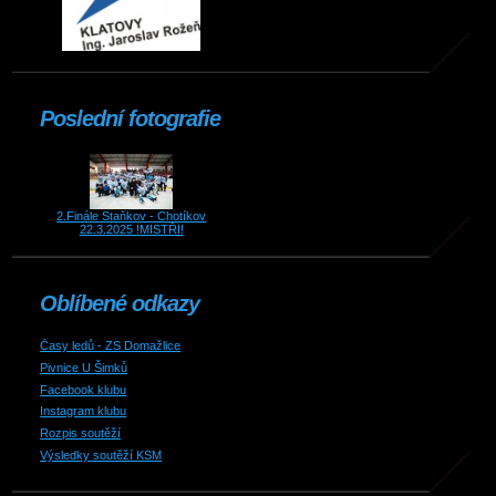
Poslední fotografie
2.Finále Staňkov - Chotíkov
22.3.2025 !MISTŘI!
Oblíbené odkazy
Časy ledů - ZS Domažlice
Pivnice U Šimků
Facebook klubu
Instagram klubu
Rozpis soutěží
Výsledky soutěží KSM