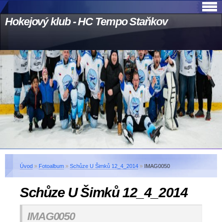
Hokejový klub - HC Tempo Staňkov
Úvod
»
Fotoalbum
»
Schůze U Šimků 12_4_2014
»
IMAG0050
Schůze U Šimků 12_4_2014
IMAG0050