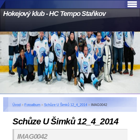
Hokejový klub - HC Tempo Staňkov
Úvod
»
Fotoalbum
»
Schůze U Šimků 12_4_2014
»
IMAG0042
Schůze U Šimků 12_4_2014
IMAG0042