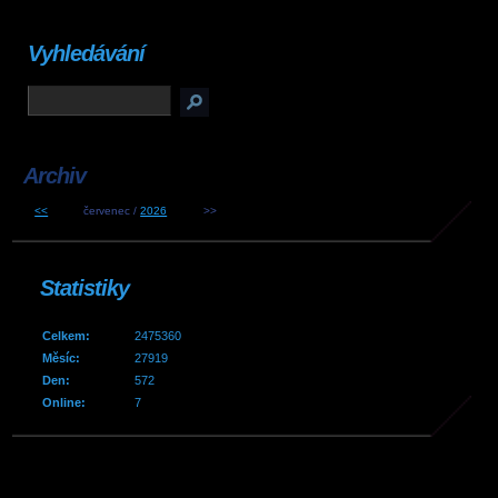
Vyhledávání
Archiv
<<
červenec /
2026
>>
Statistiky
Celkem:
2475360
Měsíc:
27919
Den:
572
Online:
7