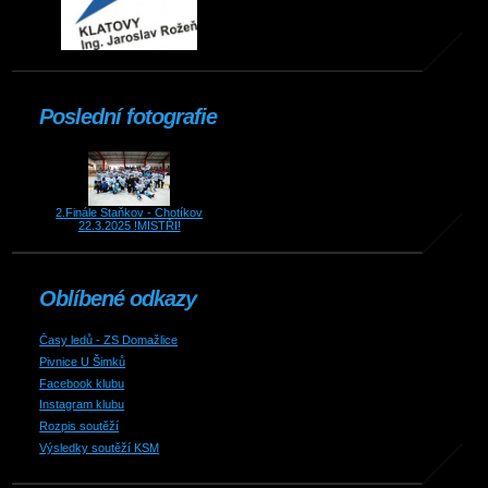
Poslední fotografie
2.Finále Staňkov - Chotíkov
22.3.2025 !MISTŘI!
Oblíbené odkazy
Časy ledů - ZS Domažlice
Pivnice U Šimků
Facebook klubu
Instagram klubu
Rozpis soutěží
Výsledky soutěží KSM