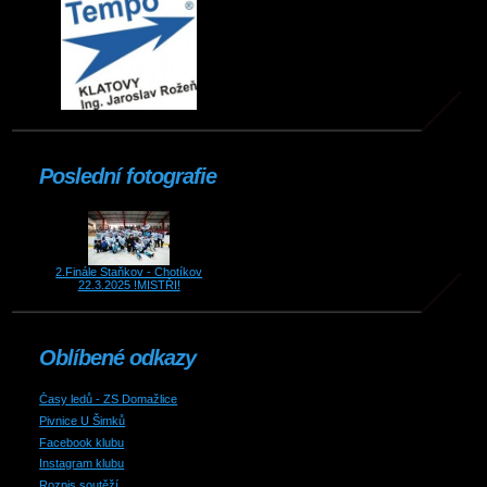
Poslední fotografie
2.Finále Staňkov - Chotíkov
22.3.2025 !MISTŘI!
Oblíbené odkazy
Časy ledů - ZS Domažlice
Pivnice U Šimků
Facebook klubu
Instagram klubu
Rozpis soutěží