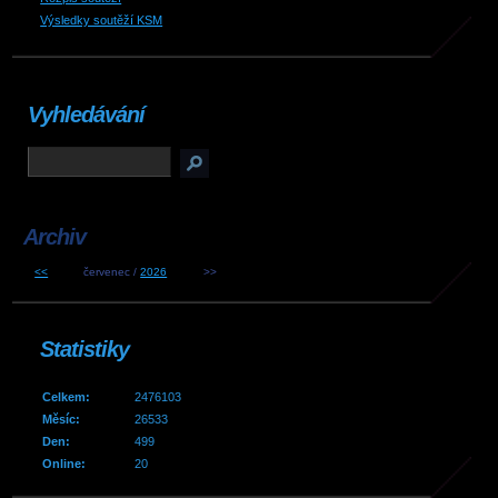
Výsledky soutěží KSM
Vyhledávání
Archiv
<<
červenec /
2026
>>
Statistiky
Celkem:
2476103
Měsíc:
26533
Den:
499
Online:
20