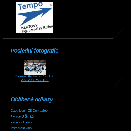
Poslední fotografie
2.Finále Staňkov - Chotíkov
22.3.2025 !MISTŘI!
Oblíbené odkazy
Časy ledů - ZS Domažlice
Pivnice U Šimků
Facebook klubu
Instagram klubu