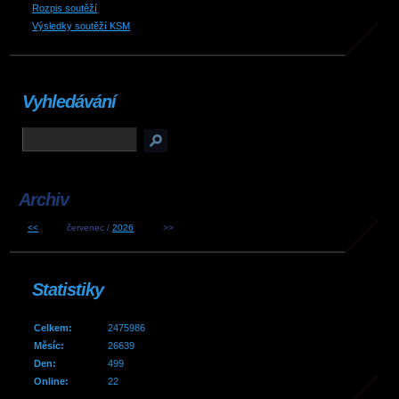
Rozpis soutěží
Výsledky soutěží KSM
Vyhledávání
Archiv
<<
červenec /
2026
>>
Statistiky
Celkem:
2475986
Měsíc:
26639
Den:
499
Online:
22