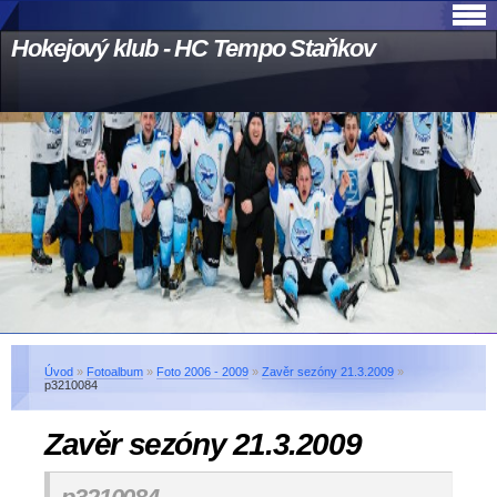
Hokejový klub - HC Tempo Staňkov
Úvod
»
Fotoalbum
»
Foto 2006 - 2009
»
Zavěr sezóny 21.3.2009
»
p3210084
Zavěr sezóny 21.3.2009