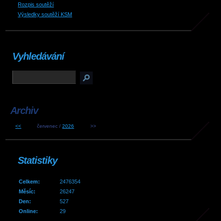
Rozpis soutěží
Výsledky soutěží KSM
Vyhledávání
Archiv
<<
červenec /
2026
>>
Statistiky
Celkem:
2476354
Měsíc:
26247
Den:
527
Online:
29