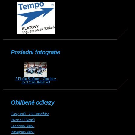
Poslední fotografie
2.Finále Staňkov - Chotíkov
22.3.2025 !MISTŘI!
Oblíbené odkazy
Časy ledů - ZS Domažlice
Pivnice U Šimků
Facebook klubu
Instagram klubu