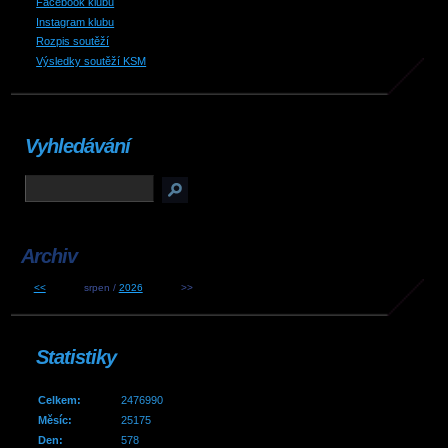
Facebook klubu
Instagram klubu
Rozpis soutěží
Výsledky soutěží KSM
Vyhledávání
Archiv
<<
srpen /
2026
>>
Statistiky
Celkem:
2476990
Měsíc:
25175
Den:
578