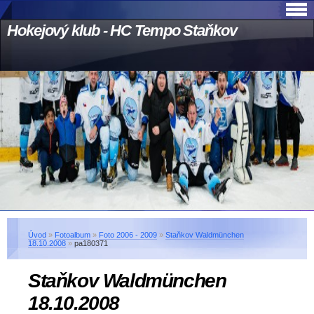
Hokejový klub - HC Tempo Staňkov
Úvod
»
Fotoalbum
»
Foto 2006 - 2009
»
Staňkov Waldmünchen
18.10.2008
»
pa180371
Staňkov Waldmünchen
18.10.2008