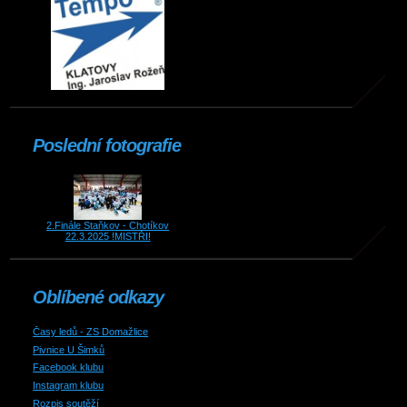
Poslední fotografie
2.Finále Staňkov - Chotíkov
22.3.2025 !MISTŘI!
Oblíbené odkazy
Časy ledů - ZS Domažlice
Pivnice U Šimků
Facebook klubu
Instagram klubu
Rozpis soutěží