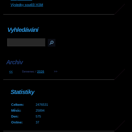
Výsledky soutěží KSM
Vyhledávání
Archiv
<<
červenec /
2026
>>
Statistiky
Celkem:
2476531
Měsíc:
25894
Den:
575
Online:
37