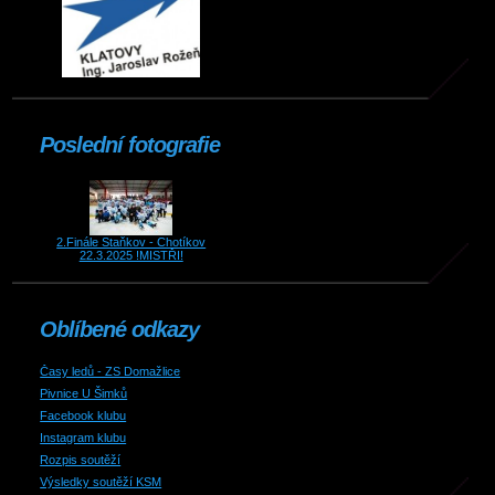
Poslední fotografie
2.Finále Staňkov - Chotíkov
22.3.2025 !MISTŘI!
Oblíbené odkazy
Časy ledů - ZS Domažlice
Pivnice U Šimků
Facebook klubu
Instagram klubu
Rozpis soutěží
Výsledky soutěží KSM