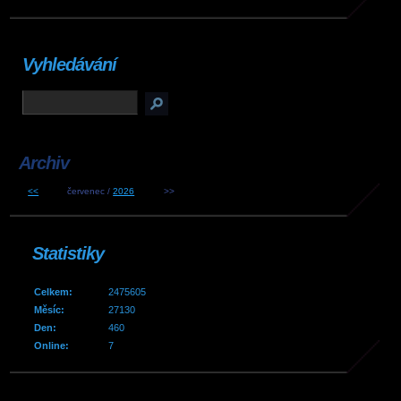
Vyhledávání
Archiv
<<
červenec /
2026
>>
Statistiky
Celkem:
2475605
Měsíc:
27130
Den:
460
Online:
7