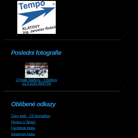
Poslední fotografie
2.Finále Staňkov - Chotíkov
22.3.2025 !MISTŘI!
Oblíbené odkazy
Časy ledů - ZS Domažlice
Pivnice U Šimků
Facebook klubu
Instagram klubu