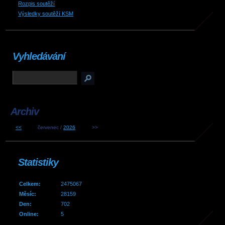
Rozpis soutěží
Výsledky soutěží KSM
Vyhledávání
Archiv
<<
červenec /
2026
>>
Statistiky
Celkem:
2475067
Měsíc:
28159
Den:
702
Online:
5