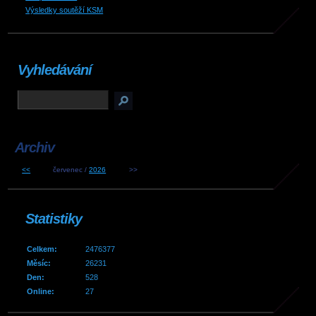
Výsledky soutěží KSM
Vyhledávání
Archiv
<<
červenec /
2026
>>
Statistiky
Celkem:
2476377
Měsíc:
26231
Den:
528
Online:
27