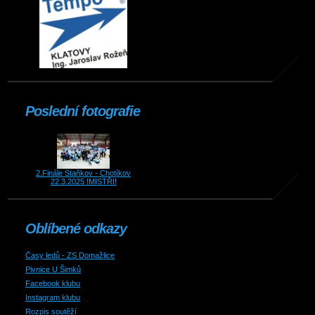
Poslední fotografie
2.Finále Staňkov - Chotíkov
22.3.2025 !MISTŘI!
Oblíbené odkazy
Časy ledů - ZS Domažlice
Pivnice U Šimků
Facebook klubu
Instagram klubu
Rozpis soutěží